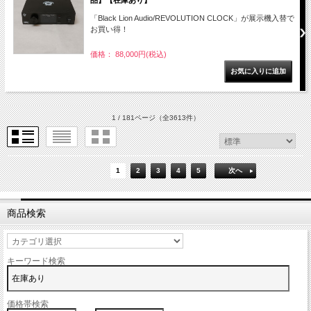
品】【在庫あり】
「Black Lion Audio/REVOLUTION CLOCK」が展示機入替で
お買い得！
価格： 88,000円(税込)
1 / 181ページ
（全3613件）
1
2
3
4
5
次へ
商品検索
キーワード検索
価格帯検索