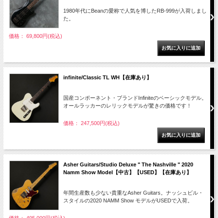
1980年代にBeanの愛称で人気を博したRB-999が入荷しまし
た。
価格： 69,800円(税込)
infinite/Classic TL WH【在庫あり】
国産コンポーネント・ブランドInfiniteのベーシックモデル。
オールラッカーのレリックモデルが驚きの価格です！
価格： 247,500円(税込)
Asher Guitars/Studio Deluxe " The Nashville " 2020
Namm Show Model【中古】【USED】【在庫あり】
年間生産数も少ない貴重なAsher Guitars。ナッシュビル・
スタイルの2020 NAMM Show モデルがUSEDで入荷。