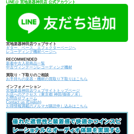
LINE@ 宮地楽器神田店 公式アカウント
宮地楽器神田店ウェブサイト
ギター、ベース、エフェクターページへ
レコーディング機材ページへ
RECOMMENDED
新着中古入荷商品一覧
中古ヴィンテージレコーディング機材
買取り・下取りのご相談
お手持ちの楽器・機材の買取り下取りはこちら
インフォメーション
宮地楽器神田店ウェブサイトトップページ
お店へのアクセス（東京都 神田/御茶ノ水）
お問合せフォーム
Contact us (English)
お得情報満載のメルマガ購読申し込みはこちら