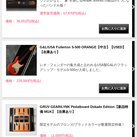
ウクレレなど、"夏"を感じるAmple Soundの3製品が1つにな
ったバンドル版！
通常販売価格：67,870円(税込)
価格： 36,652円(税込)
G&L/USA Fullerton S-500 ORANGE【中古】【USED】
【在庫あり】
レオ・フェンダーの集大成と云われるUSA製G&Lのフラッ
グシップ・モデルS-500が入荷しました。
価格： 228,000円(税込)
GRUV GEAR/LYNK Pedalboard Dekade Edition【新品特
価 MGK】【在庫あり】
限定モデルのブロンズ/ブラックカラーが数量限定特価！
価格： 11,000円(税込)