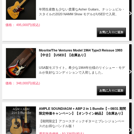
年間生産数も少ない貴重なAsher Guitars。ナッシュビル・
スタイルの2020 NAMM Show モデルがUSEDで入荷。
価格： 495,000円(税込)
Mosrite/The Ventures Model 1964 Type3 Reissue 1993
【中古】【USED】【在庫あり】
USA製モズライト。希少な1964年仕様のリイシュー・モデ
ルが良好なコンディションで入荷しました。
価格： 348,000円(税込)
AMPLE SOUND/AGM + ABP 2 in 1 Bundle【～08/31 期間
限定特価キャンペーン】【オンライン納品】【在庫あり】
【期間限定】アコースティックギターとプレシジョンベー
スのお得なバンドル版！
通常販売価格：50,336円(税込)