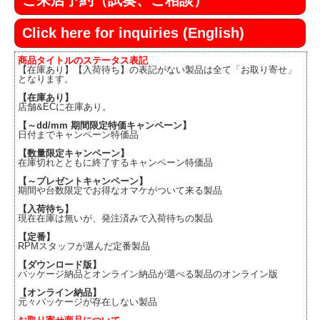
ご来店予約（試奏、ご相談）
Click here for inquiries (English)
商品タイトルのステータス表記
【在庫あり】【入荷待ち】の表記がない製品は全て「お取り寄せ」
となります。
【在庫あり】
店舗&ECに在庫あり。
【～dd/mm 期間限定特価キャンペーン】
日付までキャンペーン特価品
【数量限定キャンペーン】
在庫切れとともに終了するキャンペーン特価品
【～プレゼントキャンペーン】
期間や台数限定でお得なオマケがついて来る製品
【入荷待ち】
現在在庫は無いが、発注済みで入荷待ちの製品
【定番】
RPMスタッフが選んだ定番製品
【ダウンロード版】
パッケージ納品とオンライン納品が選べる製品のオンライン版
【オンライン納品】
元々パッケージが存在しない製品