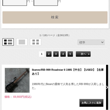
円 ～
円
1 / 181ページ
（全3613件）
1
2
3
4
5
次へ
Ibanez/RB-999 Roadstar II 1985【中古】【USED】【在庫
あり】
1980年代にBeanの愛称で人気を博したRB-999が入荷しまし
た。
価格： 69,800円(税込)