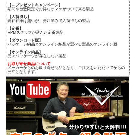
【～プレゼントキャンペーン】
期間や台数限定でお得なオマケがついて来る製品
【入荷待ち】
現在在庫は無いが、発注済みで入荷待ちの製品
【定番】
RPMスタッフが選んだ定番製品
【ダウンロード版】
パッケージ納品とオンライン納品が選べる製品のオンライン版
【オンライン納品】
元々パッケージが存在しない製品
お取り寄せ商品について
メーカーからのお取り寄せ商品となり、ご注文をいただいてからの
発注となります。