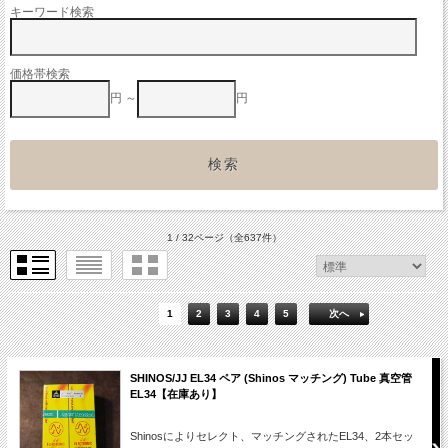
キーワード検索
価格帯検索
円 ～
円
1 / 32ページ
（全637件）
1
2
3
4
5
次へ
SHINOS/JJ EL34 ペア (Shinos マッチング) Tube 真空管
EL34【在庫あり】
Shinosによりセレクト、マッチングされたEL34、2本セッ