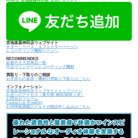
宮地楽器神田店ウェブサイト
ギター、ベース、エフェクターページへ
レコーディング機材ページへ
RECOMMENDED
新着中古入荷商品一覧
中古ヴィンテージレコーディング機材
買取り・下取りのご相談
お手持ちの楽器・機材の買取り下取りはこちら
インフォメーション
宮地楽器神田店ウェブサイトトップページ
お店へのアクセス（東京都 神田/御茶ノ水）
お問合せフォーム
Contact us (English)
お得情報満載のメルマガ購読申し込みはこちら