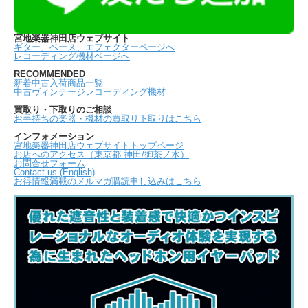
宮地楽器神田店ウェブサイト
ギター、ベース、エフェクターページへ
レコーディング機材ページへ
RECOMMENDED
新着中古入荷商品一覧
中古ヴィンテージレコーディング機材
買取り・下取りのご相談
お手持ちの楽器・機材の買取り下取りはこちら
インフォメーション
宮地楽器神田店ウェブサイトトップページ
お店へのアクセス（東京都 神田/御茶ノ水）
お問合せフォーム
Contact us (English)
お得情報満載のメルマガ購読申し込みはこちら