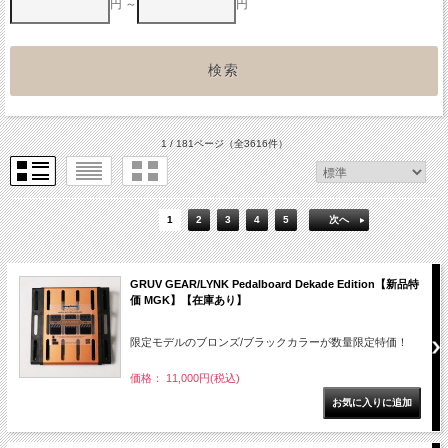
円 ～
円
1 / 181ページ
（全3616件）
1
2
3
4
5
次へ
GRUV GEAR/LYNK Pedalboard Dekade Edition【新品特
価 MGK】【在庫あり】
限定モデルのブロンズ/ブラックカラーが数量限定特価！
価格： 11,000円(税込)