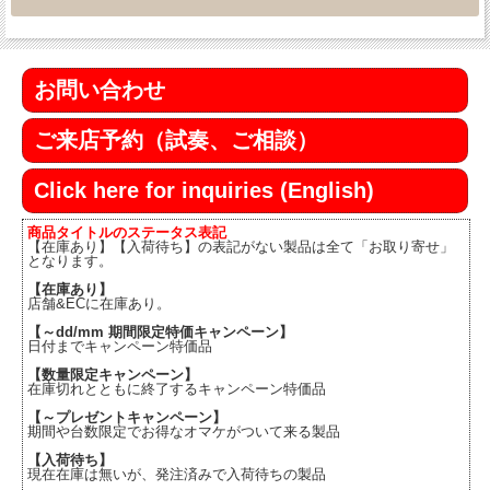
お問い合わせ
ご来店予約（試奏、ご相談）
Click here for inquiries (English)
商品タイトルのステータス表記
【在庫あり】【入荷待ち】の表記がない製品は全て「お取り寄せ」
となります。
【在庫あり】
店舗&ECに在庫あり。
【～dd/mm 期間限定特価キャンペーン】
日付までキャンペーン特価品
【数量限定キャンペーン】
在庫切れとともに終了するキャンペーン特価品
【～プレゼントキャンペーン】
期間や台数限定でお得なオマケがついて来る製品
【入荷待ち】
現在在庫は無いが、発注済みで入荷待ちの製品