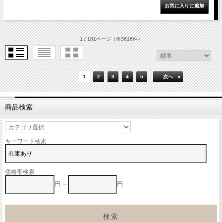
1 / 181ページ
（全3616件）
1
2
3
4
5
次へ
商品検索
キーワード検索
価格帯検索
円 ～
円