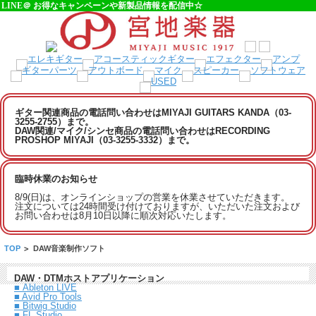
LINE＠ お得なキャンペーンや新製品情報を配信中☆
ギター関連商品の電話問い合わせはMIYAJI GUITARS KANDA（03-
3255-2755）まで。
DAW関連/マイク/シンセ商品の電話問い合わせはRECORDING
PROSHOP MIYAJI（03-3255-3332）まで。
臨時休業のお知らせ
8/9(日)は、オンラインショップの営業を休業させていただきます。
注文については24時間受け付けておりますが、いただいた注文および
お問い合わせは8月10日以降に順次対応いたします。
TOP
>
DAW音楽制作ソフト
DAW・DTMホストアプリケーション
■ Ableton LIVE
■ Avid Pro Tools
■ Bitwig Studio
■ FL Studio