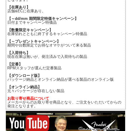
【在庫あり】
店舗&ECに在庫あり。
【～dd/mm 期間限定特価キャンペーン】
日付までキャンペーン特価品
【数量限定キャンペーン】
在庫切れとともに終了するキャンペーン特価品
【～プレゼントキャンペーン】
期間や台数限定でお得なオマケがついて来る製品
【入荷待ち】
現在在庫は無いが、発注済みで入荷待ちの製品
【定番】
RPMスタッフが選んだ定番製品
【ダウンロード版】
パッケージ納品とオンライン納品が選べる製品のオンライン版
【オンライン納品】
元々パッケージが存在しない製品
お取り寄せ商品について
メーカーからのお取り寄せ商品となり、ご注文をいただいてからの
発注となります。