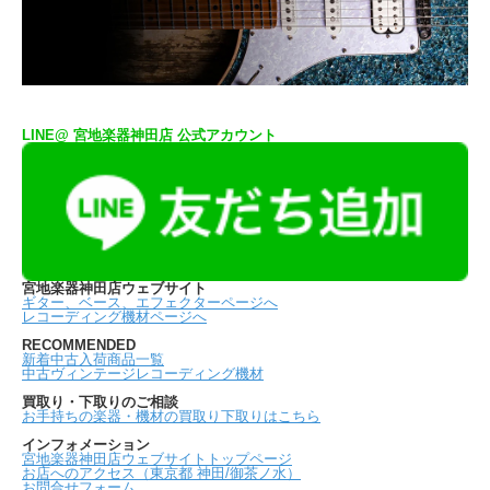
LINE@ 宮地楽器神田店 公式アカウント
宮地楽器神田店ウェブサイト
ギター、ベース、エフェクターページへ
レコーディング機材ページへ
RECOMMENDED
新着中古入荷商品一覧
中古ヴィンテージレコーディング機材
買取り・下取りのご相談
お手持ちの楽器・機材の買取り下取りはこちら
インフォメーション
宮地楽器神田店ウェブサイトトップページ
お店へのアクセス（東京都 神田/御茶ノ水）
お問合せフォーム