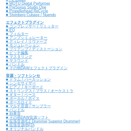
■ MOTU Digital Performer
■ PreSonus Studio One
■ Propellerhead ReCycle
■ Steinberg Cubase / Nuendo
エフェクトプラグイン
■ コンプレッサー / リミッター
■ EQ
■ フィルター
■ アンプシミュレーター
■ ディレイ / リヴァーブ
■ モジュレーション
■ プリアンプ / ディストーション
■ ピッチ編集
■ マスタリング
■ サラウンド
■ バンドル
■ その他DAWエフェクトプラグイン
音源・ソフトシンセ
■ ドラム / パーカッション
■ シンセサイザー
■ ピアノ / キーボード
■ ストリングス / ブラス / オーケストラ
■ ギター / ベース
■ ボーカル / ボイス
■ ボーカロイド
■ マルチ音源 / サンプラー
■ バンドル
■ 効果音
■ その他DAW音源ソフト
■ 拡張音源(EZ Drummer,Superior Drummer)
■ 拡張音源(BFD)
■ オリジナルバンドル