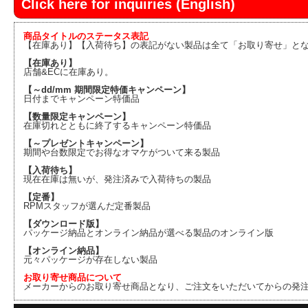
Click here for inquiries (English)
商品タイトルのステータス表記
【在庫あり】【入荷待ち】の表記がない製品は全て「お取り寄せ」と
【在庫あり】
店舗&ECに在庫あり。
【～dd/mm 期間限定特価キャンペーン】
日付までキャンペーン特価品
【数量限定キャンペーン】
在庫切れとともに終了するキャンペーン特価品
【～プレゼントキャンペーン】
期間や台数限定でお得なオマケがついて来る製品
【入荷待ち】
現在在庫は無いが、発注済みで入荷待ちの製品
【定番】
RPMスタッフが選んだ定番製品
【ダウンロード版】
パッケージ納品とオンライン納品が選べる製品のオンライン版
【オンライン納品】
元々パッケージが存在しない製品
お取り寄せ商品について
メーカーからのお取り寄せ商品となり、ご注文をいただいてからの発