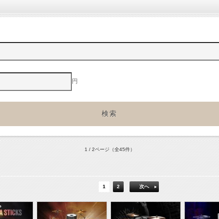
円
1 / 2ページ
（全45件）
1
2
次へ