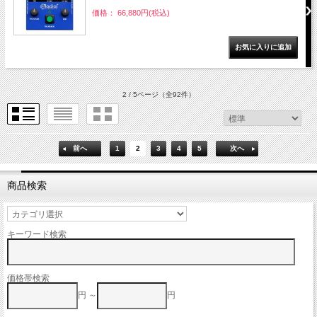
価格： 66,880円(税込)
2 / 5ページ
（全92件）
前へ
1
2
3
4
5
次へ
商品検索
キーワード検索
価格帯検索
円 ～
円