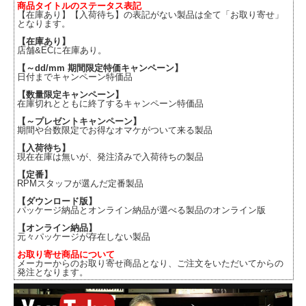
商品タイトルのステータス表記
【在庫あり】【入荷待ち】の表記がない製品は全て「お取り寄せ」
となります。
【在庫あり】
店舗&ECに在庫あり。
【～dd/mm 期間限定特価キャンペーン】
日付までキャンペーン特価品
【数量限定キャンペーン】
在庫切れとともに終了するキャンペーン特価品
【～プレゼントキャンペーン】
期間や台数限定でお得なオマケがついて来る製品
【入荷待ち】
現在在庫は無いが、発注済みで入荷待ちの製品
【定番】
RPMスタッフが選んだ定番製品
【ダウンロード版】
パッケージ納品とオンライン納品が選べる製品のオンライン版
【オンライン納品】
元々パッケージが存在しない製品
お取り寄せ商品について
メーカーからのお取り寄せ商品となり、ご注文をいただいてからの
発注となります。