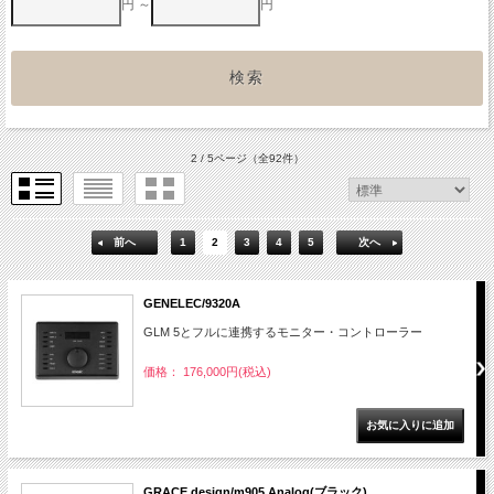
円 ～
円
2 / 5ページ
（全92件）
前へ
1
2
3
4
5
次へ
GENELEC/9320A
GLM 5とフルに連携するモニター・コントローラー
価格： 176,000円(税込)
GRACE design/m905 Analog(ブラック)