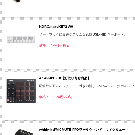
KORG/nanoKEY2 WH
ノートブックに最適なスリムな25鍵USB-MIDIキーボード。
価格： 7,920円(税込)
AKAI/MPD218【お取り寄せ商品】
応答性の高いバックライト付きの新しいMPCパッドと6つのノブ
価格： 12,980円(税込)
whirlwind/MICMUTE-PPDワールウィンド マイクミュート