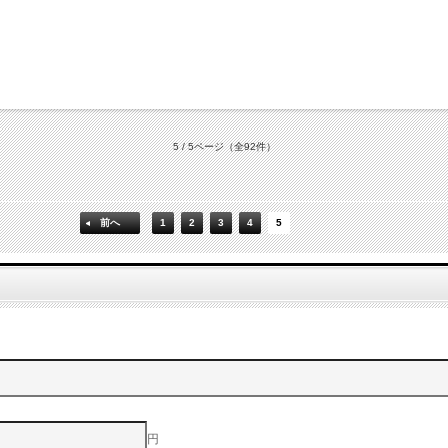
5 / 5ページ
（全92件）
前へ
1
2
3
4
5
円