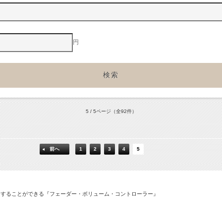
円
5 / 5ページ
（全92件）
前へ
1
2
3
4
5
用することができる『フェーダー・ボリューム・コントローラー』