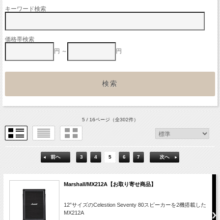
キーワード検索
価格帯検索
円 ～
円
5 / 16ページ
（全302件）
前へ
3
4
5
6
7
次へ
Marshall/MX212A【お取り寄せ商品】
12”サイズのCelestion Seventy 80スピーカーを2機搭載した
MX212A