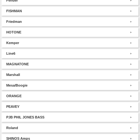
Fender
FISHMAN
Friedman
HOTONE
Kemper
Line6
MAGNATONE
Marshall
Mesa/Boogie
ORANGE
PEAVEY
PJB PHIL JONES BASS
Roland
SHINOS Amps