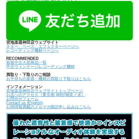
宮地楽器神田店ウェブサイト
ギター、ベース、エフェクターページへ
レコーディング機材ページへ
RECOMMENDED
新着中古入荷商品一覧
中古ヴィンテージレコーディング機材
買取り・下取りのご相談
お手持ちの楽器・機材の買取り下取りはこちら
インフォメーション
宮地楽器神田店ウェブサイトトップページ
お店へのアクセス（東京都 神田/御茶ノ水）
お問合せフォーム
Contact us (English)
お得情報満載のメルマガ購読申し込みはこちら