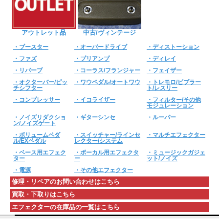
アウトレット品
中古/ヴィンテージ
・ブースター
・オーバードライブ
・ディストーション
・ファズ
・プリアンプ
・ディレイ
・リバーブ
・コーラス/フランジャー
・フェイザー
・オクターバー/ピッ
・ワウペダル/オートワウ
・トレモロ/ビブラー
チシフター
ト/レスリー
・コンプレッサー
・イコライザー
・フィルター/その他
モジュレーション
・ノイズリダクショ
・ギターシンセ
・ルーパー
ン/ノイズゲート
・ボリュームペダ
・スイッチャー/ラインセ
・マルチエフェクター
ル/EXペダル
レクター/システム
・ベース用エフェク
・ボーカル用エフェクタ
・ミュージックガジェ
ター
ー
ット/ノイズ
・電源
・その他エフェクター
修理・リペアのお問い合わせはこちら
買取・下取りはこちら
エフェクターの在庫品の一覧はこちら