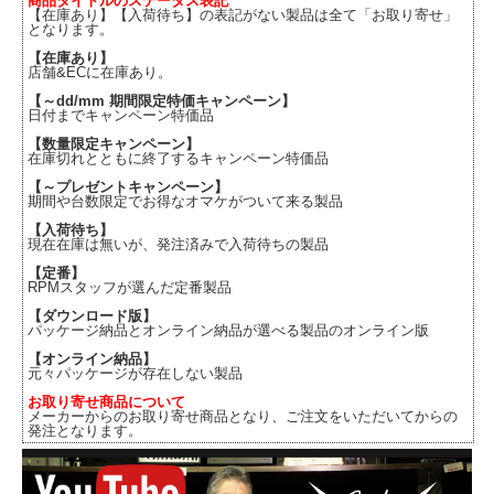
商品タイトルのステータス表記
【在庫あり】【入荷待ち】の表記がない製品は全て「お取り寄せ」
となります。
【在庫あり】
店舗&ECに在庫あり。
【～dd/mm 期間限定特価キャンペーン】
日付までキャンペーン特価品
【数量限定キャンペーン】
在庫切れとともに終了するキャンペーン特価品
【～プレゼントキャンペーン】
期間や台数限定でお得なオマケがついて来る製品
【入荷待ち】
現在在庫は無いが、発注済みで入荷待ちの製品
【定番】
RPMスタッフが選んだ定番製品
【ダウンロード版】
パッケージ納品とオンライン納品が選べる製品のオンライン版
【オンライン納品】
元々パッケージが存在しない製品
お取り寄せ商品について
メーカーからのお取り寄せ商品となり、ご注文をいただいてからの
発注となります。