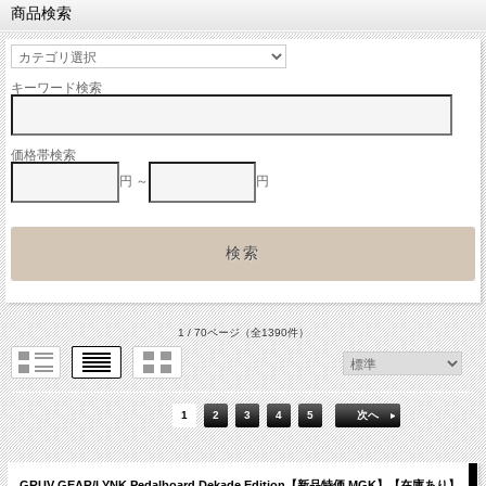
商品検索
キーワード検索
価格帯検索
円 ～
円
1 / 70ページ
（全1390件）
1
2
3
4
5
次へ
GRUV GEAR/LYNK Pedalboard Dekade Edition【新品特価 MGK】【在庫あり】