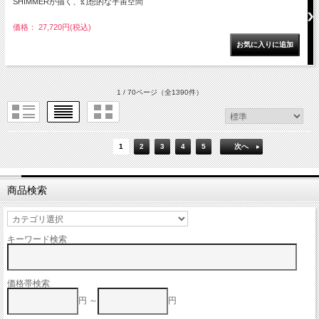
SHIMMERが描く、幻想的な宇宙空間
価格： 27,720円(税込)
1 / 70ページ
（全1390件）
1
2
3
4
5
次へ
商品検索
キーワード検索
価格帯検索
円 ～
円