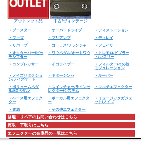
アウトレット品
中古/ヴィンテージ
・ブースター
・オーバードライブ
・ディストーション
・ファズ
・プリアンプ
・ディレイ
・リバーブ
・コーラス/フランジャー
・フェイザー
・オクターバー/ピッ
・ワウペダル/オートワウ
・トレモロ/ビブラー
チシフター
ト/レスリー
・コンプレッサー
・イコライザー
・フィルター/その他
モジュレーション
・ノイズリダクショ
・ギターシンセ
・ルーパー
ン/ノイズゲート
・ボリュームペダ
・スイッチャー/ラインセ
・マルチエフェクター
ル/EXペダル
レクター/システム
・ベース用エフェク
・ボーカル用エフェクタ
・ミュージックガジェ
ター
ー
ット/ノイズ
・電源
・その他エフェクター
修理・リペアのお問い合わせはこちら
買取・下取りはこちら
エフェクターの在庫品の一覧はこちら