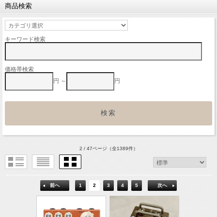
商品検索
キーワード検索
価格帯検索
円 ～
円
2 / 47ページ
（全1389件）
前へ
1
2
3
4
5
次へ