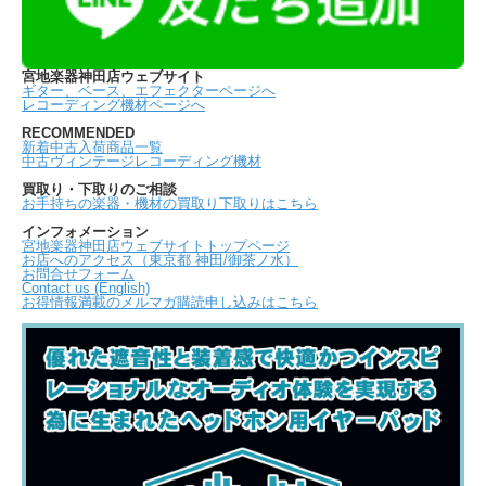
宮地楽器神田店ウェブサイト
ギター、ベース、エフェクターページへ
レコーディング機材ページへ
RECOMMENDED
新着中古入荷商品一覧
中古ヴィンテージレコーディング機材
買取り・下取りのご相談
お手持ちの楽器・機材の買取り下取りはこちら
インフォメーション
宮地楽器神田店ウェブサイトトップページ
お店へのアクセス（東京都 神田/御茶ノ水）
お問合せフォーム
Contact us (English)
お得情報満載のメルマガ購読申し込みはこちら