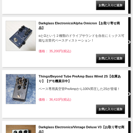
Darkglass Electronics/Alpha Omicron【お取り寄せ商
品】
αとΩという２種類のドライブサウンドを自在にミックス可
能な次世代ベースディストーション！
価格： 35,200円(税込)
Things/Beyond Tube PreAmp Bass Wired 2S【在庫あ
り】【デモ機展示中】
ベース専用真空管PreAmpから100V昇圧した2Sが登場！
価格： 36,410円(税込)
Darkglass Electronics/Vintage Deluxe V3【お取り寄せ商
品】