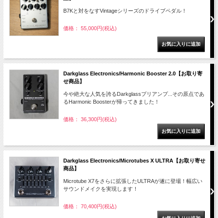
B7Kと対をなすVintageシリーズのドライブペダル！
価格： 55,000円(税込)
Darkglass Electronics/Harmonic Booster 2.0【お取り寄
せ商品】
今や絶大な人気を誇るDarkglassプリアンプ...その原点であ
るHarmonic Boosterが帰ってきました！
価格： 36,300円(税込)
Darkglass Electronics/Microtubes X ULTRA【お取り寄せ
商品】
Microtube X7をさらに拡張したULTRAが遂に登場！幅広い
サウンドメイクを実現します！
価格： 70,400円(税込)