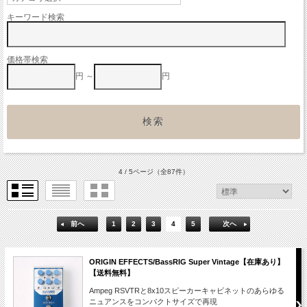
キーワード検索
価格帯検索
円 ～
円
4 / 5ページ
（全87件）
前へ
1
2
3
4
5
次へ
ORIGIN EFFECTS/BassRIG Super Vintage【在庫あり】
【送料無料】
Ampeg RSVTRと8x10スピーカーキャビネットのあらゆる
ニュアンスをコンパクトサイズで再現