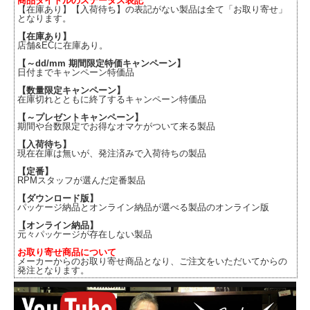
商品タイトルのステータス表記
【在庫あり】【入荷待ち】の表記がない製品は全て「お取り寄せ」
となります。
【在庫あり】
店舗&ECに在庫あり。
【～dd/mm 期間限定特価キャンペーン】
日付までキャンペーン特価品
【数量限定キャンペーン】
在庫切れとともに終了するキャンペーン特価品
【～プレゼントキャンペーン】
期間や台数限定でお得なオマケがついて来る製品
【入荷待ち】
現在在庫は無いが、発注済みで入荷待ちの製品
【定番】
RPMスタッフが選んだ定番製品
【ダウンロード版】
パッケージ納品とオンライン納品が選べる製品のオンライン版
【オンライン納品】
元々パッケージが存在しない製品
お取り寄せ商品について
メーカーからのお取り寄せ商品となり、ご注文をいただいてからの
発注となります。