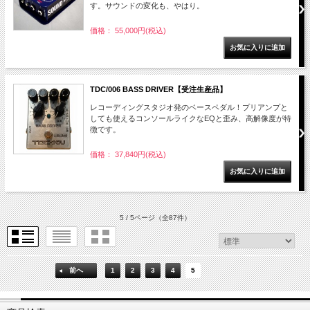
す。サウンドの変化も、やはり。
価格： 55,000円(税込)
TDC/006 BASS DRIVER【受注生産品】
レコーディングスタジオ発のベースペダル！プリアンプと
しても使えるコンソールライクなEQと歪み、高解像度が特
徴です。
価格： 37,840円(税込)
5 / 5ページ
（全87件）
前へ
1
2
3
4
5