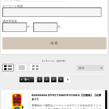
キーワード検索
価格帯検索
円 ～
円
5 / 5ページ
（全87件）
前へ
1
2
3
4
5
BANANANA EFFECTS/MATRYOSHKA【旧価格】【在庫
あり】
変態的かつ強烈なベースシンセサウンドを生み出すミニペ