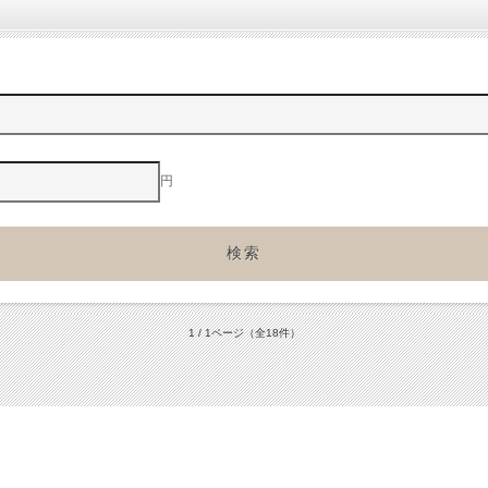
円
1 / 1ページ
（全18件）