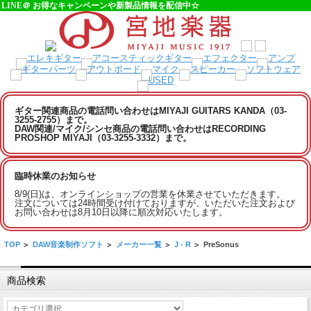
LINE＠ お得なキャンペーンや新製品情報を配信中☆
ギター関連商品の電話問い合わせはMIYAJI GUITARS KANDA（03-
3255-2755）まで。
DAW関連/マイク/シンセ商品の電話問い合わせはRECORDING
PROSHOP MIYAJI（03-3255-3332）まで。
臨時休業のお知らせ
8/9(日)は、オンラインショップの営業を休業させていただきます。
注文については24時間受け付けておりますが、いただいた注文および
お問い合わせは8月10日以降に順次対応いたします。
TOP
>
DAW音楽制作ソフト
>
メーカー一覧
>
J - R
>
PreSonus
商品検索