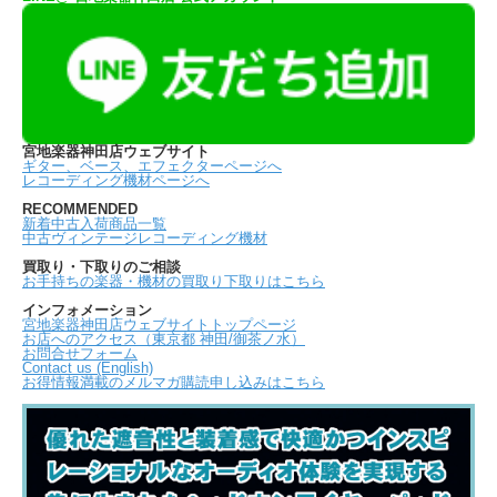
宮地楽器神田店ウェブサイト
ギター、ベース、エフェクターページへ
レコーディング機材ページへ
RECOMMENDED
新着中古入荷商品一覧
中古ヴィンテージレコーディング機材
買取り・下取りのご相談
お手持ちの楽器・機材の買取り下取りはこちら
インフォメーション
宮地楽器神田店ウェブサイトトップページ
お店へのアクセス（東京都 神田/御茶ノ水）
お問合せフォーム
Contact us (English)
お得情報満載のメルマガ購読申し込みはこちら