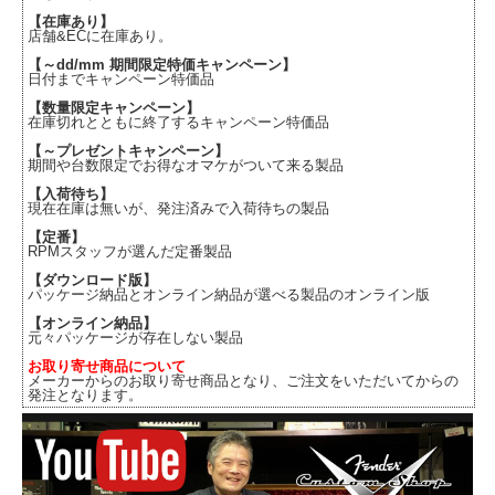
【在庫あり】
店舗&ECに在庫あり。
【～dd/mm 期間限定特価キャンペーン】
日付までキャンペーン特価品
【数量限定キャンペーン】
在庫切れとともに終了するキャンペーン特価品
【～プレゼントキャンペーン】
期間や台数限定でお得なオマケがついて来る製品
【入荷待ち】
現在在庫は無いが、発注済みで入荷待ちの製品
【定番】
RPMスタッフが選んだ定番製品
【ダウンロード版】
パッケージ納品とオンライン納品が選べる製品のオンライン版
【オンライン納品】
元々パッケージが存在しない製品
お取り寄せ商品について
メーカーからのお取り寄せ商品となり、ご注文をいただいてからの
発注となります。