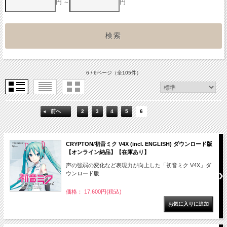
円 ～
円
6 / 6ページ
（全105件）
前へ
2
3
4
5
6
CRYPTON/初音ミク V4X (incl. ENGLISH) ダウンロード版
【オンライン納品】【在庫あり】
声の強弱の変化など表現力が向上した「初音ミク V4X」ダ
ウンロード版
価格： 17,600円(税込)