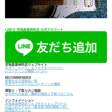
LINE@ 宮地楽器神田店 公式アカウント
宮地楽器神田店ウェブサイト
ギター、ベース、エフェクターページへ
レコーディング機材ページへ
RECOMMENDED
新着中古入荷商品一覧
中古ヴィンテージレコーディング機材
買取り・下取りのご相談
お手持ちの楽器・機材の買取り下取りはこちら
インフォメーション
宮地楽器神田店ウェブサイトトップページ
お店へのアクセス（東京都 神田/御茶ノ水）
お問合せフォーム