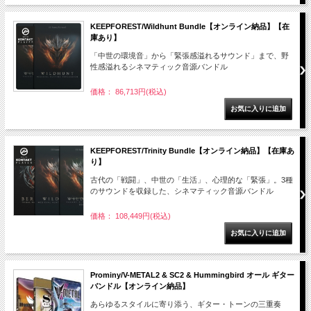
KEEPFOREST/Wildhunt Bundle【オンライン納品】【在
庫あり】
「中世の環境音」から「緊張感溢れるサウンド」まで、野
性感溢れるシネマティック音源バンドル
価格： 86,713円(税込)
KEEPFOREST/Trinity Bundle【オンライン納品】【在庫あ
り】
古代の「戦闘」、中世の「生活」、心理的な「緊張」。3種
のサウンドを収録した、シネマティック音源バンドル
価格： 108,449円(税込)
Prominy/V-METAL2 & SC2 & Hummingbird オール ギター
バンドル【オンライン納品】
あらゆるスタイルに寄り添う、ギター・トーンの三重奏