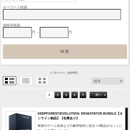
キーワード検索
価格帯検索
円 ～
円
1 / 5ページ
（全99件）
1
2
3
4
5
次へ
KEEPFOREST/EVOLUTION: DEVASTATOR BUNDLE【オ
ンライン納品】【在庫あり】
映画やゲーム音楽などの劇伴制作に役立つ4製品がセットに