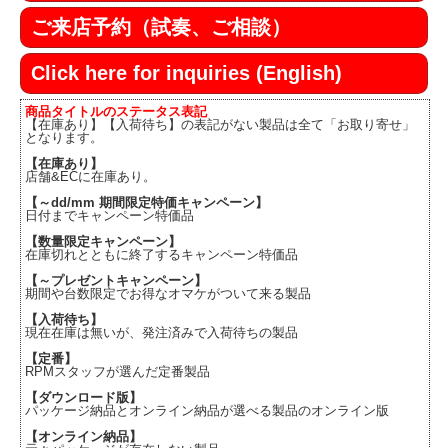
ご来店予約（試奏、ご相談）
Click here for inquiries (English)
商品タイトルのステータス表記
【在庫あり】【入荷待ち】の表記がない製品は全て「お取り寄せ」
となります。
【在庫あり】
店舗&ECに在庫あり。
【～dd/mm 期間限定特価キャンペーン】
日付までキャンペーン特価品
【数量限定キャンペーン】
在庫切れとともに終了するキャンペーン特価品
【～プレゼントキャンペーン】
期間や台数限定でお得なオマケがついて来る製品
【入荷待ち】
現在在庫は無いが、発注済みで入荷待ちの製品
【定番】
RPMスタッフが選んだ定番製品
【ダウンロード版】
パッケージ納品とオンライン納品が選べる製品のオンライン版
【オンライン納品】