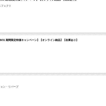
エフェクト
rberator【～08/31 期間限定特価キャンペーン】【オンライン納品】【在庫あり】
ション・リバーブ