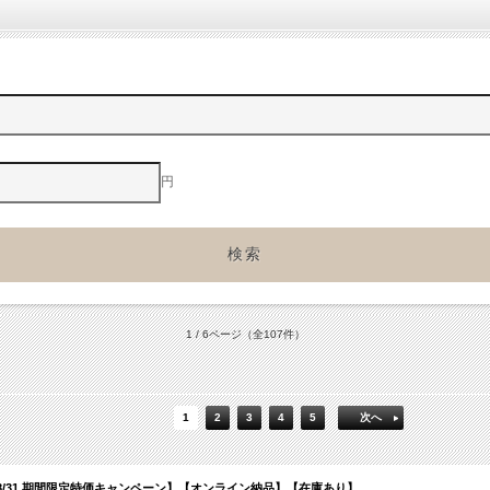
円
1 / 6ページ
（全107件）
1
2
3
4
5
次へ
c Reverb【～08/31 期間限定特価キャンペーン】【オンライン納品】【在庫あり】