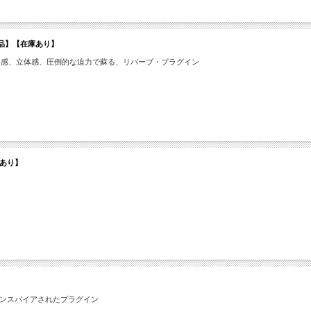
ンライン納品】【在庫あり】
入感、立体感、圧倒的な迫力で蘇る、リバーブ・プラグイン
在庫あり】
にインスパイアされたプラグイン