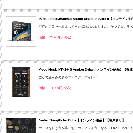
IK Multimedia/Sunset Sound Studio Reverb II【オ
不朽の名盤を生み出してきた伝説のスタジオが、かつてない没
価格： 25,490円(税込)
Moog Music/MF-104S Analog Delay【オンライン納品】【
豊かで温かみのあるアナログ・ディレイ
価格： 14,000円(税込)
Audio Thing/Echo Cube【オンライン納品】【在庫あり】
ホースを伝う音が唯一無二のディレイ音になる。Time Cube