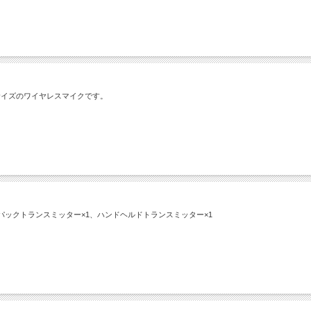
サイズのワイヤレスマイクです。
ボディパックトランスミッター×1、ハンドヘルドトランスミッター×1