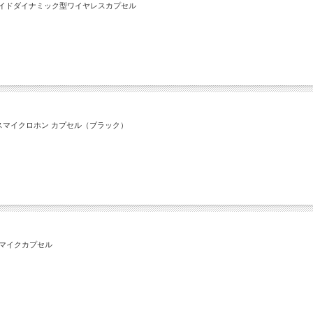
ディオイドダイナミック型ワイヤレスカプセル
レスマイクロホン カプセル（ブラック）
イドマイクカプセル