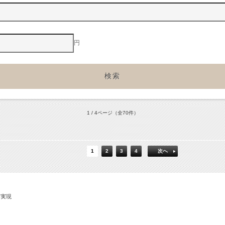
円
1 / 4ページ
（全70件）
1
2
3
4
次へ
を実現