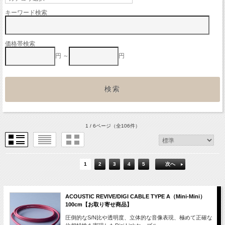
キーワード検索
価格帯検索
円 ～
円
1 / 6ページ
（全106件）
1
2
3
4
5
次へ
ACOUSTIC REVIVE/DIGI CABLE TYPE A（Mini-Mini）
100cm【お取り寄せ商品】
圧倒的なS/N比や透明度、立体的な音像表現、極めて正確な