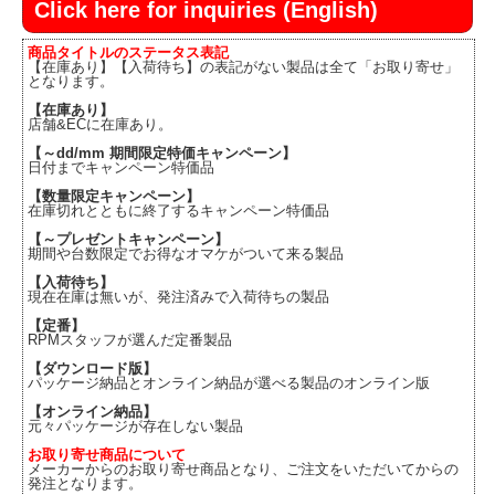
Click here for inquiries (English)
商品タイトルのステータス表記
【在庫あり】【入荷待ち】の表記がない製品は全て「お取り寄せ」
となります。
【在庫あり】
店舗&ECに在庫あり。
【～dd/mm 期間限定特価キャンペーン】
日付までキャンペーン特価品
【数量限定キャンペーン】
在庫切れとともに終了するキャンペーン特価品
【～プレゼントキャンペーン】
期間や台数限定でお得なオマケがついて来る製品
【入荷待ち】
現在在庫は無いが、発注済みで入荷待ちの製品
【定番】
RPMスタッフが選んだ定番製品
【ダウンロード版】
パッケージ納品とオンライン納品が選べる製品のオンライン版
【オンライン納品】
元々パッケージが存在しない製品
お取り寄せ商品について
メーカーからのお取り寄せ商品となり、ご注文をいただいてからの
発注となります。