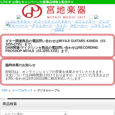
LINE＠ お得なキャンペーンや新製品情報を配信中☆
ギター関連商品の電話問い合わせはMIYAJI GUITARS KANDA（03-
3255-2755）まで。
DAW関連/マイク/シンセ商品の電話問い合わせはRECORDING
PROSHOP MIYAJI（03-3255-3332）まで。
臨時休業のお知らせ
8/9(日)は、オンラインショップの営業を休業させていただきます。
注文については24時間受け付けておりますが、いただいた注文および
お問い合わせは8月10日以降に順次対応いたします。
TOP
>
ケーブル/ラック
>
デジタルケーブル
商品検索