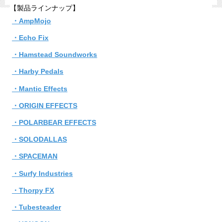
【製品ラインナップ】
・AmpMojo
・Echo Fix
・Hamstead Soundworks
・Harby Pedals
・Mantic Effects
・ORIGIN EFFECTS
・POLARBEAR EFFECTS
・SOLODALLAS
・SPACEMAN
・Surfy Industries
・Thorpy FX
・Tubesteader