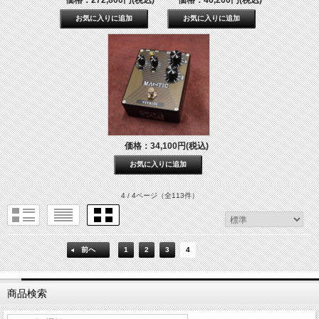
価格：34,100円(税込)
4 / 4ページ
（全113件）
前へ
1
2
3
4
商品検索