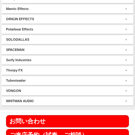
Mantic Effects
ORIGIN EFFECTS
Polarbear Effects
SOLODALLAS
SPACEMAN
Surfy Industries
Thorpy FX
Tubesteader
VONGON
WHITMAN AUDIO
お問い合わせ
ご来店予約（試奏、ご相談）