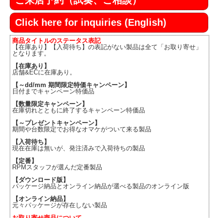
Click here for inquiries (English)
商品タイトルのステータス表記
【在庫あり】【入荷待ち】の表記がない製品は全て「お取り寄せ」
となります。
【在庫あり】
店舗&ECに在庫あり。
【～dd/mm 期間限定特価キャンペーン】
日付までキャンペーン特価品
【数量限定キャンペーン】
在庫切れとともに終了するキャンペーン特価品
【～プレゼントキャンペーン】
期間や台数限定でお得なオマケがついて来る製品
【入荷待ち】
現在在庫は無いが、発注済みで入荷待ちの製品
【定番】
RPMスタッフが選んだ定番製品
【ダウンロード版】
パッケージ納品とオンライン納品が選べる製品のオンライン版
【オンライン納品】
元々パッケージが存在しない製品
お取り寄せ商品について