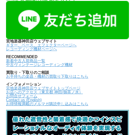
宮地楽器神田店ウェブサイト
ギター、ベース、エフェクターページへ
レコーディング機材ページへ
RECOMMENDED
新着中古入荷商品一覧
中古ヴィンテージレコーディング機材
買取り・下取りのご相談
お手持ちの楽器・機材の買取り下取りはこちら
インフォメーション
宮地楽器神田店ウェブサイトトップページ
お店へのアクセス（東京都 神田/御茶ノ水）
お問合せフォーム
Contact us (English)
お得情報満載のメルマガ購読申し込みはこちら