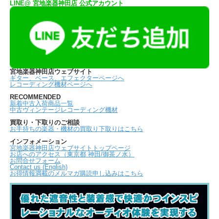
LINE@ 宮地楽器神田店 公式アカウント
宮地楽器神田店ウェブサイト
ギター、ベース、エフェクターページへ
レコーディング機材ページへ
RECOMMENDED
新着中古入荷商品一覧
中古ヴィンテージレコーディング機材
買取り・下取りのご相談
お手持ちの楽器・機材の買取り下取りはこちら
インフォメーション
宮地楽器神田店ウェブサイトトップページ
お店へのアクセス（東京都 神田/御茶ノ水）
お問合せフォーム
Contact us (English)
お得情報満載のメルマガ購読申し込みはこちら