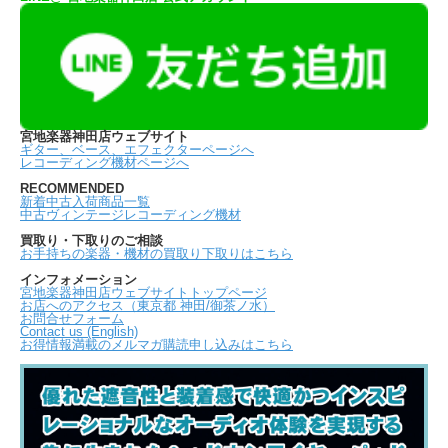
宮地楽器神田店ウェブサイト
ギター、ベース、エフェクターページへ
レコーディング機材ページへ
RECOMMENDED
新着中古入荷商品一覧
中古ヴィンテージレコーディング機材
買取り・下取りのご相談
お手持ちの楽器・機材の買取り下取りはこちら
インフォメーション
宮地楽器神田店ウェブサイトトップページ
お店へのアクセス（東京都 神田/御茶ノ水）
お問合せフォーム
Contact us (English)
お得情報満載のメルマガ購読申し込みはこちら