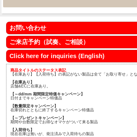
お問い合わせ
ご来店予約（試奏、ご相談）
Click here for inquiries (English)
商品タイトルのステータス表記
【在庫あり】【入荷待ち】の表記がない製品は全て「お取り寄せ」と
【在庫あり】
店舗&ECに在庫あり。
【～dd/mm 期間限定特価キャンペーン】
日付までキャンペーン特価品
【数量限定キャンペーン】
在庫切れとともに終了するキャンペーン特価品
【～プレゼントキャンペーン】
期間や台数限定でお得なオマケがついて来る製品
【入荷待ち】
現在在庫は無いが、発注済みで入荷待ちの製品