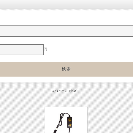
円
1 / 1ページ
（全1件）