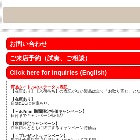
お問い合わせ
ご来店予約（試奏、ご相談）
Click here for inquiries (English)
商品タイトルのステータス表記
【在庫あり】【入荷待ち】の表記がない製品は全て「お取り寄せ」と
【在庫あり】
店舗&ECに在庫あり。
【～dd/mm 期間限定特価キャンペーン】
日付までキャンペーン特価品
【数量限定キャンペーン】
在庫切れとともに終了するキャンペーン特価品
【～プレゼントキャンペーン】
期間や台数限定でお得なオマケがついて来る製品