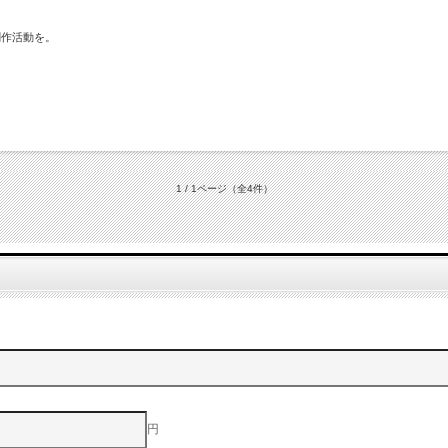
創作活動を。
1 / 1ページ
（全4件）
円