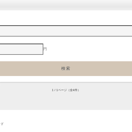
円
1 / 1ページ
（全4件）
ード