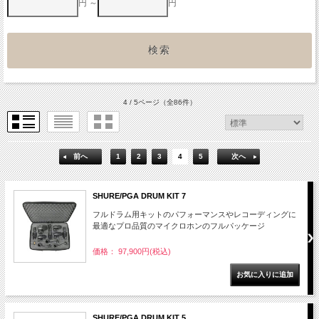
円 ～
円
4 / 5ページ
（全86件）
前へ
1
2
3
4
5
次へ
SHURE/PGA DRUM KIT 7
フルドラム用キットのパフォーマンスやレコーディングに
最適なプロ品質のマイクロホンのフルパッケージ
価格： 97,900円(税込)
SHURE/PGA DRUM KIT 5