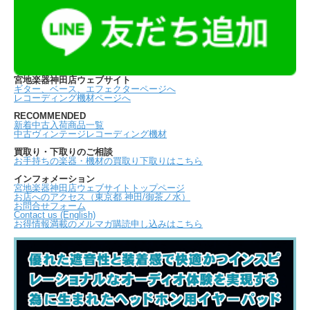
宮地楽器神田店ウェブサイト
ギター、ベース、エフェクターページへ
レコーディング機材ページへ
RECOMMENDED
新着中古入荷商品一覧
中古ヴィンテージレコーディング機材
買取り・下取りのご相談
お手持ちの楽器・機材の買取り下取りはこちら
インフォメーション
宮地楽器神田店ウェブサイトトップページ
お店へのアクセス（東京都 神田/御茶ノ水）
お問合せフォーム
Contact us (English)
お得情報満載のメルマガ購読申し込みはこちら