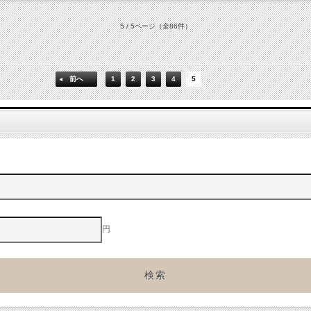
5 / 5ページ
（全86件）
前へ
1
2
3
4
5
円