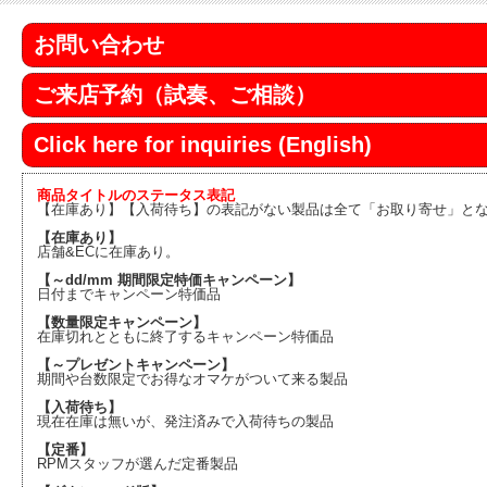
お問い合わせ
ご来店予約（試奏、ご相談）
Click here for inquiries (English)
商品タイトルのステータス表記
【在庫あり】【入荷待ち】の表記がない製品は全て「お取り寄せ」と
【在庫あり】
店舗&ECに在庫あり。
【～dd/mm 期間限定特価キャンペーン】
日付までキャンペーン特価品
【数量限定キャンペーン】
在庫切れとともに終了するキャンペーン特価品
【～プレゼントキャンペーン】
期間や台数限定でお得なオマケがついて来る製品
【入荷待ち】
現在在庫は無いが、発注済みで入荷待ちの製品
【定番】
RPMスタッフが選んだ定番製品