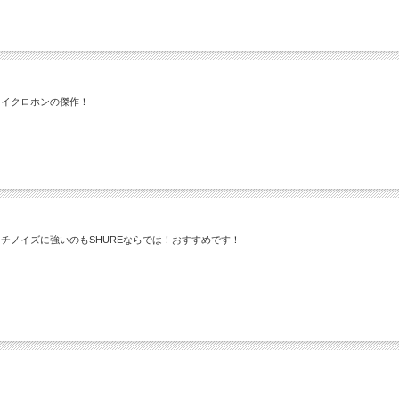
マイクロホンの傑作！
チノイズに強いのもSHUREならでは！おすすめです！