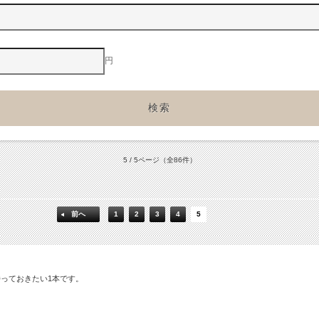
円
5 / 5ページ
（全86件）
前へ
1
2
3
4
5
っておきたい1本です。