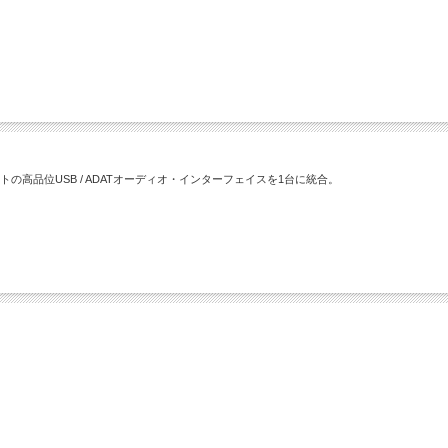
トの高品位USB / ADATオーディオ・インターフェイスを1台に統合。
。