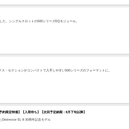
採用した、シングルスロットの500シリーズEQモジュール。
クス・セクションがコンパクトで入手しやすい500シリーズのフォーマットに。
定モデル】【先行予約限定特価】【入荷待ち】【次回予定納期：8月下旬以降】
istressor EL-8 30周年記念モデル