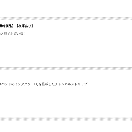
ier【展示機特価品】【在庫あり】
r」が展示機入替でお買い得！
的な4バンドのインダクターEQを搭載したチャンネルストリップ