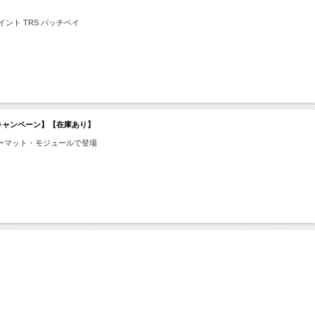
ポイント TRS パッチベイ
限定特価キャンペーン】【在庫あり】
ォーマット・モジュールで登場