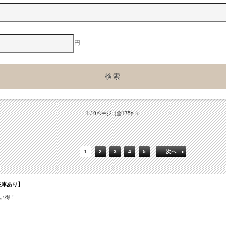
円
1 / 9ページ
（全175件）
1
2
3
4
5
次へ
【在庫あり】
お買い得！