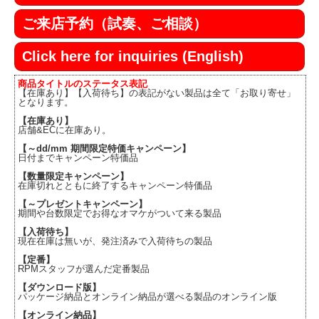
ご来店予約（試奏、ご相談）
Click here for inquiries (English)
商品タイトルのステータス表記
【在庫あり】【入荷待ち】の表記がない製品は全て「お取り寄せ」
となります。
【在庫あり】
店舗&ECに在庫あり。
【～dd/mm 期間限定特価キャンペーン】
日付までキャンペーン特価品
【数量限定キャンペーン】
在庫切れとともに終了するキャンペーン特価品
【～プレゼントキャンペーン】
期間や台数限定でお得なオマケがついて来る製品
【入荷待ち】
現在在庫は無いが、発注済みで入荷待ちの製品
【定番】
RPMスタッフが選んだ定番製品
【ダウンロード版】
パッケージ納品とオンライン納品が選べる製品のオンライン版
【オンライン納品】