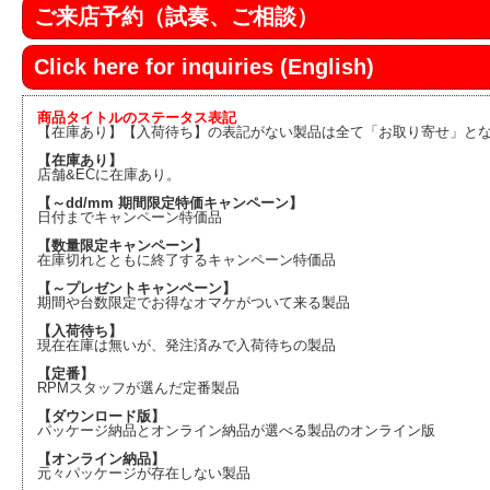
ご来店予約（試奏、ご相談）
Click here for inquiries (English)
商品タイトルのステータス表記
【在庫あり】【入荷待ち】の表記がない製品は全て「お取り寄せ」と
【在庫あり】
店舗&ECに在庫あり。
【～dd/mm 期間限定特価キャンペーン】
日付までキャンペーン特価品
【数量限定キャンペーン】
在庫切れとともに終了するキャンペーン特価品
【～プレゼントキャンペーン】
期間や台数限定でお得なオマケがついて来る製品
【入荷待ち】
現在在庫は無いが、発注済みで入荷待ちの製品
【定番】
RPMスタッフが選んだ定番製品
【ダウンロード版】
パッケージ納品とオンライン納品が選べる製品のオンライン版
【オンライン納品】
元々パッケージが存在しない製品