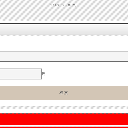
1 / 1ページ
（全3件）
円