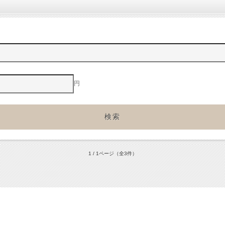
円
1 / 1ページ
（全3件）