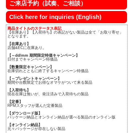
ご来店予約（試奏、ご相談）
Click here for inquiries (English)
商品タイトルのステータス表記
【在庫あり】【入荷待ち】の表記がない製品は全て「お取り寄せ」
となります。
【在庫あり】
店舗&ECに在庫あり。
【～dd/mm 期間限定特価キャンペーン】
日付までキャンペーン特価品
【数量限定キャンペーン】
在庫切れとともに終了するキャンペーン特価品
【～プレゼントキャンペーン】
期間や台数限定でお得なオマケがついて来る製品
【入荷待ち】
現在在庫は無いが、発注済みで入荷待ちの製品
【定番】
RPMスタッフが選んだ定番製品
【ダウンロード版】
パッケージ納品とオンライン納品が選べる製品のオンライン版
【オンライン納品】
元々パッケージが存在しない製品