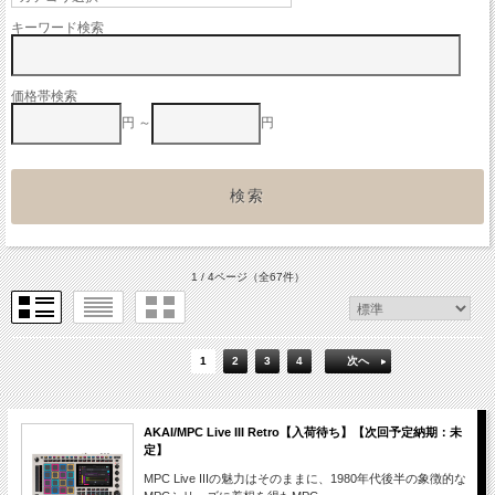
キーワード検索
価格帯検索
円 ～
円
1 / 4ページ
（全67件）
1
2
3
4
次へ
AKAI/MPC Live III Retro【入荷待ち】【次回予定納期：未
定】
MPC Live IIIの魅力はそのままに、1980年代後半の象徴的な