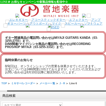
LINE＠ お得なキャンペーンや新製品情報を配信中☆
ギター関連商品の電話問い合わせはMIYAJI GUITARS KANDA（03-
3255-2755）まで。
DAW関連/マイク/シンセ商品の電話問い合わせはRECORDING
PROSHOP MIYAJI（03-3255-3332）まで。
臨時休業のお知らせ
8/9(日)は、オンラインショップの営業を休業させていただきます。
注文については24時間受け付けておりますが、いただいた注文および
お問い合わせは8月10日以降に順次対応いたします。
TOP
>
ミキサー/レコーダー
>
メーカー一覧
>
J - R
>
Line 6
商品検索