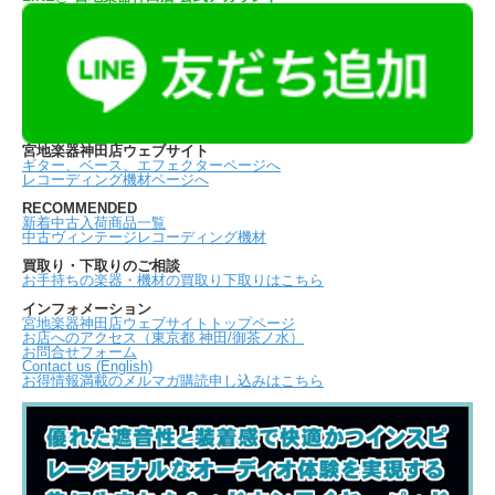
宮地楽器神田店ウェブサイト
ギター、ベース、エフェクターページへ
レコーディング機材ページへ
RECOMMENDED
新着中古入荷商品一覧
中古ヴィンテージレコーディング機材
買取り・下取りのご相談
お手持ちの楽器・機材の買取り下取りはこちら
インフォメーション
宮地楽器神田店ウェブサイトトップページ
お店へのアクセス（東京都 神田/御茶ノ水）
お問合せフォーム
Contact us (English)
お得情報満載のメルマガ購読申し込みはこちら