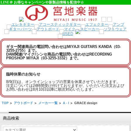
LINE＠ お得なキャンペーンや新製品情報を配信中☆
ギター関連商品の電話問い合わせはMIYAJI GUITARS KANDA（03-
3255-2755）まで。
DAW関連/マイク/シンセ商品の電話問い合わせはRECORDING
PROSHOP MIYAJI（03-3255-3332）まで。
臨時休業のお知らせ
8/9(日)は、オンラインショップの営業を休業させていただきます。
注文については24時間受け付けておりますが、いただいた注文および
お問い合わせは8月10日以降に順次対応いたします。
TOP
>
アウトボード
>
メーカー一覧
>
A - I
>
GRACE design
商品検索