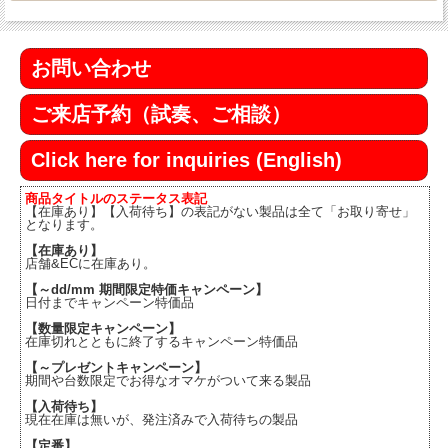
お問い合わせ
ご来店予約（試奏、ご相談）
Click here for inquiries (English)
商品タイトルのステータス表記
【在庫あり】【入荷待ち】の表記がない製品は全て「お取り寄せ」
となります。
【在庫あり】
店舗&ECに在庫あり。
【～dd/mm 期間限定特価キャンペーン】
日付までキャンペーン特価品
【数量限定キャンペーン】
在庫切れとともに終了するキャンペーン特価品
【～プレゼントキャンペーン】
期間や台数限定でお得なオマケがついて来る製品
【入荷待ち】
現在在庫は無いが、発注済みで入荷待ちの製品
【定番】