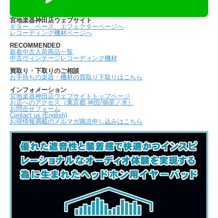
宮地楽器神田店ウェブサイト
ギター、ベース、エフェクターページへ
レコーディング機材ページへ
RECOMMENDED
新着中古入荷商品一覧
中古ヴィンテージレコーディング機材
買取り・下取りのご相談
お手持ちの楽器・機材の買取り下取りはこちら
インフォメーション
宮地楽器神田店ウェブサイトトップページ
お店へのアクセス（東京都 神田/御茶ノ水）
お問合せフォーム
Contact us (English)
お得情報満載のメルマガ購読申し込みはこちら