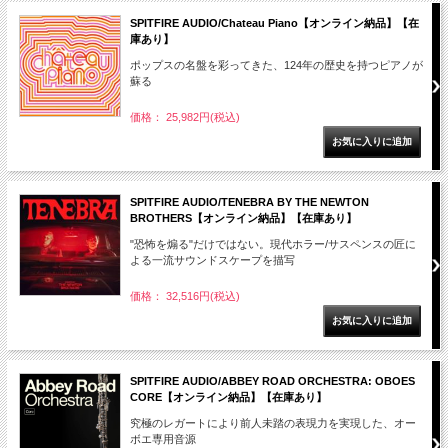
SPITFIRE AUDIO/Chateau Piano【オンライン納品】【在
庫あり】
ポップスの名盤を彩ってきた、124年の歴史を持つピアノが
蘇る
価格： 25,982円(税込)
SPITFIRE AUDIO/TENEBRA BY THE NEWTON
BROTHERS【オンライン納品】【在庫あり】
"恐怖を煽る"だけではない。現代ホラー/サスペンスの匠に
よる一流サウンドスケープを描写
価格： 32,516円(税込)
SPITFIRE AUDIO/ABBEY ROAD ORCHESTRA: OBOES
CORE【オンライン納品】【在庫あり】
究極のレガートにより前人未踏の表現力を実現した、オー
ボエ専用音源