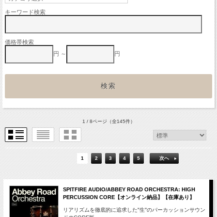
キーワード検索
価格帯検索
円 ～
円
1 / 8ページ
（全145件）
1
2
3
4
5
次へ
SPITFIRE AUDIO/ABBEY ROAD ORCHESTRA: HIGH
PERCUSSION CORE【オンライン納品】【在庫あり】
リアリズムを徹底的に追求した"生"のパーカッションサウン