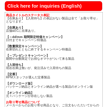
Click here for inquiries (English)
商品タイトルのステータス表記
【在庫あり】【入荷待ち】の表記がない製品は全て「お取り寄せ」
となります。
【在庫あり】
店舗&ECに在庫あり。
【～dd/mm 期間限定特価キャンペーン】
日付までキャンペーン特価品
【数量限定キャンペーン】
在庫切れとともに終了するキャンペーン特価品
【～プレゼントキャンペーン】
期間や台数限定でお得なオマケがついて来る製品
【入荷待ち】
現在在庫は無いが、発注済みで入荷待ちの製品
【定番】
RPMスタッフが選んだ定番製品
【ダウンロード版】
パッケージ納品とオンライン納品が選べる製品のオンライン版
【オンライン納品】
元々パッケージが存在しない製品
お取り寄せ商品について
メーカーからのお取り寄せ商品となり、ご注文をいただいてからの