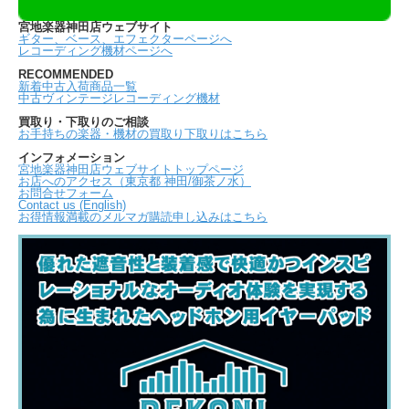
宮地楽器神田店ウェブサイト
ギター、ベース、エフェクターページへ
レコーディング機材ページへ
RECOMMENDED
新着中古入荷商品一覧
中古ヴィンテージレコーディング機材
買取り・下取りのご相談
お手持ちの楽器・機材の買取り下取りはこちら
インフォメーション
宮地楽器神田店ウェブサイトトップページ
お店へのアクセス（東京都 神田/御茶ノ水）
お問合せフォーム
Contact us (English)
お得情報満載のメルマガ購読申し込みはこちら