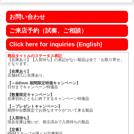
お問い合わせ
ご来店予約（試奏、ご相談）
Click here for inquiries (English)
商品タイトルのステータス表記
【在庫あり】【入荷待ち】の表記がない製品は全て「お取り寄せ」
となります。
【在庫あり】
店舗&ECに在庫あり。
【～dd/mm 期間限定特価キャンペーン】
日付までキャンペーン特価品
【数量限定キャンペーン】
在庫切れとともに終了するキャンペーン特価品
【～プレゼントキャンペーン】
期間や台数限定でお得なオマケがついて来る製品
【入荷待ち】
現在在庫は無いが、発注済みで入荷待ちの製品
【定番】
RPMスタッフが選んだ定番製品