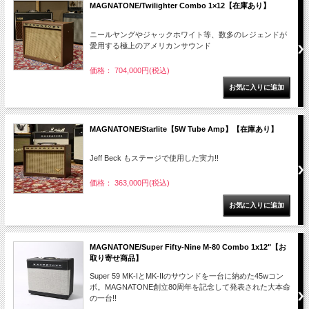
MAGNATONE/Twilighter Combo 1×12【在庫あり】
ニールヤングやジャックホワイト等、数多のレジェンドが
愛用する極上のアメリカンサウンド
価格： 704,000円(税込)
MAGNATONE/Starlite【5W Tube Amp】【在庫あり】
Jeff Beck もステージで使用した実力!!
価格： 363,000円(税込)
MAGNATONE/Super Fifty-Nine M-80 Combo 1x12"【お
取り寄せ商品】
Super 59 MK-IとMK-IIのサウンドを一台に納めた45wコン
ボ。MAGNATONE創立80周年を記念して発表された大本命
の一台!!