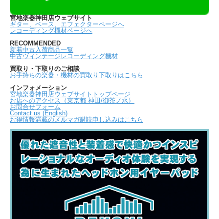
宮地楽器神田店ウェブサイト
ギター、ベース、エフェクターページへ
レコーディング機材ページへ
RECOMMENDED
新着中古入荷商品一覧
中古ヴィンテージレコーディング機材
買取り・下取りのご相談
お手持ちの楽器・機材の買取り下取りはこちら
インフォメーション
宮地楽器神田店ウェブサイトトップページ
お店へのアクセス（東京都 神田/御茶ノ水）
お問合せフォーム
Contact us (English)
お得情報満載のメルマガ購読申し込みはこちら