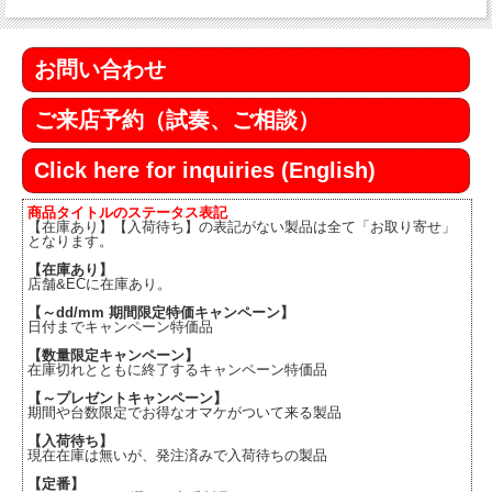
お問い合わせ
ご来店予約（試奏、ご相談）
Click here for inquiries (English)
商品タイトルのステータス表記
【在庫あり】【入荷待ち】の表記がない製品は全て「お取り寄せ」
となります。
【在庫あり】
店舗&ECに在庫あり。
【～dd/mm 期間限定特価キャンペーン】
日付までキャンペーン特価品
【数量限定キャンペーン】
在庫切れとともに終了するキャンペーン特価品
【～プレゼントキャンペーン】
期間や台数限定でお得なオマケがついて来る製品
【入荷待ち】
現在在庫は無いが、発注済みで入荷待ちの製品
【定番】