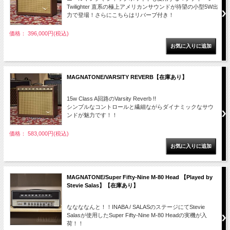
Twilighter 直系の極上アメリカンサウンドが待望の小型5W出
力で登場！さらにこちらはリバーブ付き！
価格： 396,000円(税込)
MAGNATONE/VARSITY REVERB【在庫あり】
15w Class A回路のVarsity Reverb !!
シンプルなコントロールと繊細ながらダイナミックなサウ
ンドが魅力です！！
価格： 583,000円(税込)
MAGNATONE/Super Fifty-Nine M-80 Head 【Played by
Stevie Salas】【在庫あり】
ななななんと！！INABA / SALASのステージにてStevie
Salasが使用したSuper Fifty-Nine M-80 Headの実機が入
荷！！