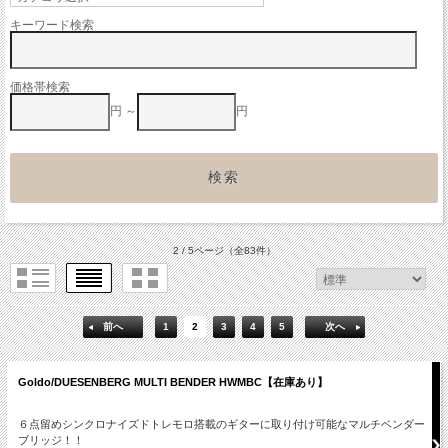
キーワード検索
価格帯検索
円 ～
円
2 / 5ページ
（全83件）
前へ
1
2
3
4
5
次へ
Goldo/DUESENBERG MULTI BENDER HWMBC【在庫あり】
６点留めシンクロナイズドトレモロ搭載のギターに取り付け可能なマルチベンダー
ブリッジ！！