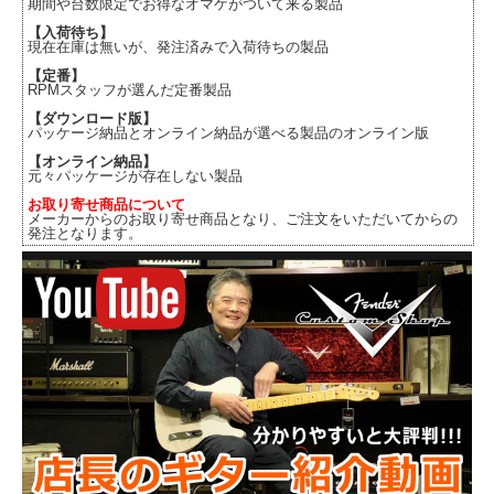
期間や台数限定でお得なオマケがついて来る製品
【入荷待ち】
現在在庫は無いが、発注済みで入荷待ちの製品
【定番】
RPMスタッフが選んだ定番製品
【ダウンロード版】
パッケージ納品とオンライン納品が選べる製品のオンライン版
【オンライン納品】
元々パッケージが存在しない製品
お取り寄せ商品について
メーカーからのお取り寄せ商品となり、ご注文をいただいてからの
発注となります。