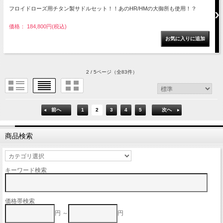
フロイドローズ用チタン製サドルセット！！あのHR/HMの大御所も使用！？
価格： 184,800円(税込)
2 / 5ページ
（全83件）
前へ
1
2
3
4
5
次へ
商品検索
キーワード検索
価格帯検索
円 ～
円