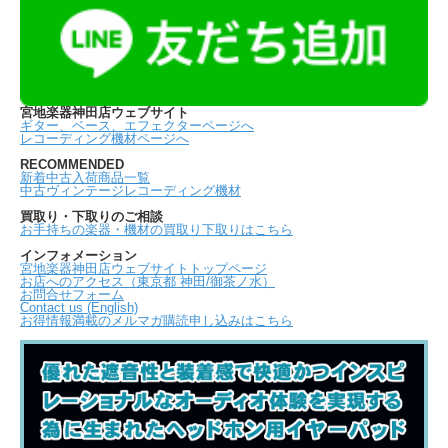
宮地楽器神田店ウェブサイト
ギター、ベース、エフェクターページへ
レコーディング機材ページへ
RECOMMENDED
新着中古入荷商品一覧
中古ヴィンテージレコーディング機材
買取り・下取りのご相談
お手持ちの楽器・機材の買取り下取りはこちら
インフォメーション
宮地楽器神田店ウェブサイトトップページ
お店へのアクセス（東京都 神田/御茶ノ水）
お問合せフォーム
Contact us (English)
お得情報満載のメルマガ購読申し込みはこちら