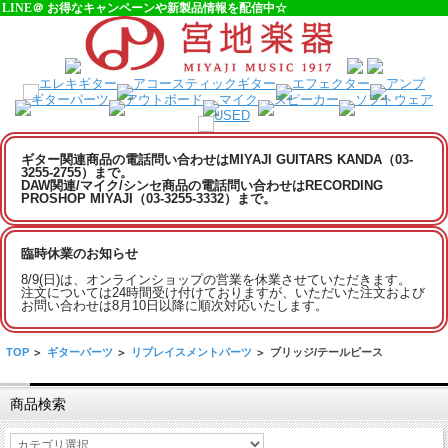
LINE＠ お得なキャンペーンや新製品情報を配信中☆
ギター関連商品の電話問い合わせはMIYAJI GUITARS KANDA（03-
3255-2755）まで。
DAW関連/マイク/シンセ商品の電話問い合わせはRECORDING
PROSHOP MIYAJI（03-3255-3332）まで。
臨時休業のお知らせ
8/9(日)は、オンラインショップの営業を休業させていただきます。
注文については24時間受け付けておりますが、いただいた注文および
お問い合わせは8月10日以降に順次対応いたします。
TOP
>
ギターパーツ
>
リプレイスメントパーツ
>
ブリッジ/テールピース
商品検索