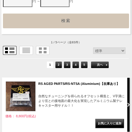
円 ～
円
1 / 5ページ
（全83件）
1
2
3
4
5
次へ
RS AGED PARTS/RS-NTSA (Aluminium)【在庫あり】
自然なチューニングを得られるオフセット構造と、V字溝に
より弦との接地面の最大化を実現したアルミニウム製テレ
キャスター用サドル！！
価格： 8,800円(税込)