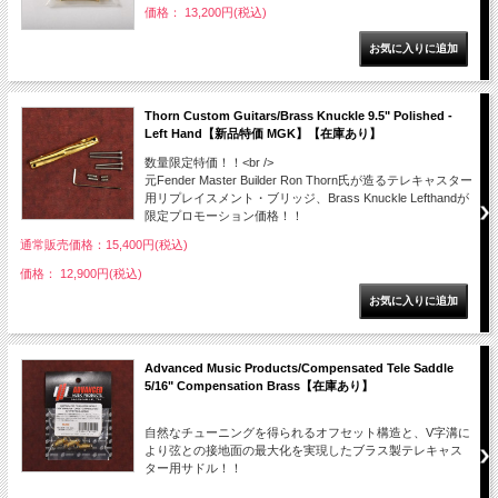
価格： 13,200円(税込)
Thorn Custom Guitars/Brass Knuckle 9.5" Polished -
Left Hand【新品特価 MGK】【在庫あり】
数量限定特価！！<br />
元Fender Master Builder Ron Thorn氏が造るテレキャスター
用リプレイスメント・ブリッジ、Brass Knuckle Lefthandが
限定プロモーション価格！！
通常販売価格：15,400円(税込)
価格： 12,900円(税込)
Advanced Music Products/Compensated Tele Saddle
5/16" Compensation Brass【在庫あり】
自然なチューニングを得られるオフセット構造と、V字溝に
より弦との接地面の最大化を実現したブラス製テレキャス
ター用サドル！！