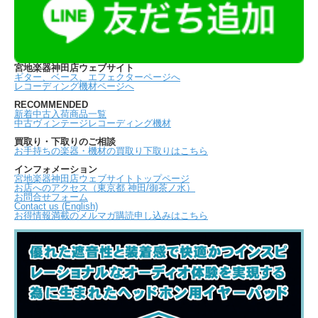
宮地楽器神田店ウェブサイト
ギター、ベース、エフェクターページへ
レコーディング機材ページへ
RECOMMENDED
新着中古入荷商品一覧
中古ヴィンテージレコーディング機材
買取り・下取りのご相談
お手持ちの楽器・機材の買取り下取りはこちら
インフォメーション
宮地楽器神田店ウェブサイトトップページ
お店へのアクセス（東京都 神田/御茶ノ水）
お問合せフォーム
Contact us (English)
お得情報満載のメルマガ購読申し込みはこちら