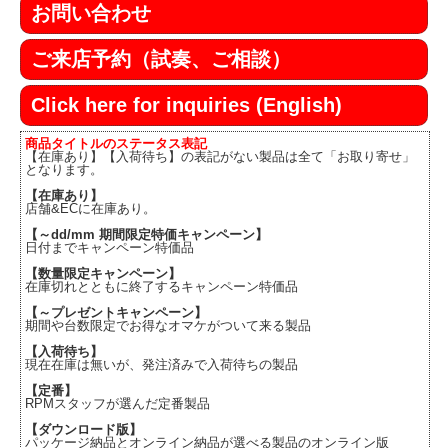
お問い合わせ
ご来店予約（試奏、ご相談）
Click here for inquiries (English)
商品タイトルのステータス表記
【在庫あり】【入荷待ち】の表記がない製品は全て「お取り寄せ」
となります。
【在庫あり】
店舗&ECに在庫あり。
【～dd/mm 期間限定特価キャンペーン】
日付までキャンペーン特価品
【数量限定キャンペーン】
在庫切れとともに終了するキャンペーン特価品
【～プレゼントキャンペーン】
期間や台数限定でお得なオマケがついて来る製品
【入荷待ち】
現在在庫は無いが、発注済みで入荷待ちの製品
【定番】
RPMスタッフが選んだ定番製品
【ダウンロード版】
パッケージ納品とオンライン納品が選べる製品のオンライン版