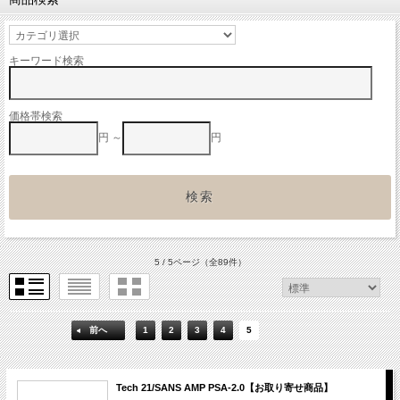
キーワード検索
価格帯検索
円 ～
円
5 / 5ページ
（全89件）
前へ
1
2
3
4
5
Tech 21/SANS AMP PSA-2.0【お取り寄せ商品】