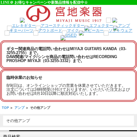
LINE＠ お得なキャンペーンや新製品情報を配信中☆
ギター関連商品の電話問い合わせはMIYAJI GUITARS KANDA（03-
3255-2755）まで。
DAW関連/マイク/シンセ商品の電話問い合わせはRECORDING
PROSHOP MIYAJI（03-3255-3332）まで。
臨時休業のお知らせ
8/9(日)は、オンラインショップの営業を休業させていただきます。
注文については24時間受け付けておりますが、いただいた注文および
お問い合わせは8月10日以降に順次対応いたします。
TOP
>
アンプ
>
その他アンプ
その他アンプ
商品検索