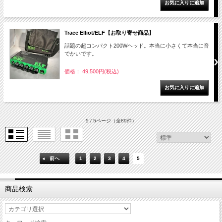
Trace Elliot/ELF【お取り寄せ商品】
話題の超コンパクト200Wヘッド。本当に小さくて本当に音
でかいです。
価格： 49,500円(税込)
5 / 5ページ
（全89件）
前へ
1
2
3
4
5
商品検索