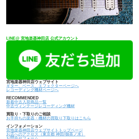
LINE@ 宮地楽器神田店 公式アカウント
宮地楽器神田店ウェブサイト
ギター、ベース、エフェクターページへ
レコーディング機材ページへ
RECOMMENDED
新着中古入荷商品一覧
中古ヴィンテージレコーディング機材
買取り・下取りのご相談
お手持ちの楽器・機材の買取り下取りはこちら
インフォメーション
宮地楽器神田店ウェブサイトトップページ
お店へのアクセス（東京都 神田/御茶ノ水）
お問合せフォーム