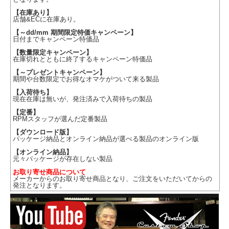
【在庫あり】
店舗&ECに在庫あり。
【～dd/mm 期間限定特価キャンペーン】
日付までキャンペーン特価品
【数量限定キャンペーン】
在庫切れとともに終了するキャンペーン特価品
【～プレゼントキャンペーン】
期間や台数限定でお得なオマケがついて来る製品
【入荷待ち】
現在在庫は無いが、発注済みで入荷待ちの製品
【定番】
RPMスタッフが選んだ定番製品
【ダウンロード版】
パッケージ納品とオンライン納品が選べる製品のオンライン版
【オンライン納品】
元々パッケージが存在しない製品
お取り寄せ商品について
メーカーからのお取り寄せ商品となり、ご注文をいただいてからの
発注となります。