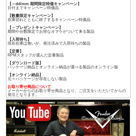
【～dd/mm 期間限定特価キャンペーン】
日付までキャンペーン特価品
【数量限定キャンペーン】
在庫切れとともに終了するキャンペーン特価品
【～プレゼントキャンペーン】
期間や台数限定でお得なオマケがついて来る製品
【入荷待ち】
現在在庫は無いが、発注済みで入荷待ちの製品
【定番】
RPMスタッフが選んだ定番製品
【ダウンロード版】
パッケージ納品とオンライン納品が選べる製品のオンライン版
【オンライン納品】
元々パッケージが存在しない製品
お取り寄せ商品について
メーカーからのお取り寄せ商品となり、ご注文をいただいてからの
発注となります。