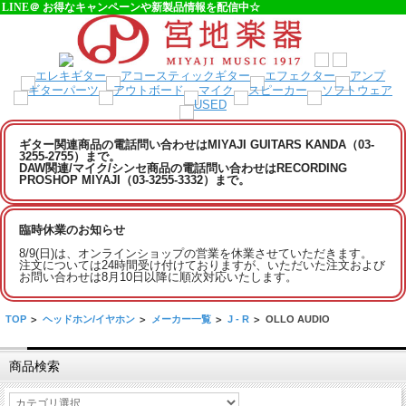
LINE＠ お得なキャンペーンや新製品情報を配信中☆
ギター関連商品の電話問い合わせはMIYAJI GUITARS KANDA（03-
3255-2755）まで。
DAW関連/マイク/シンセ商品の電話問い合わせはRECORDING
PROSHOP MIYAJI（03-3255-3332）まで。
臨時休業のお知らせ
8/9(日)は、オンラインショップの営業を休業させていただきます。
注文については24時間受け付けておりますが、いただいた注文および
お問い合わせは8月10日以降に順次対応いたします。
TOP
>
ヘッドホン/イヤホン
>
メーカー一覧
>
J - R
>
OLLO AUDIO
商品検索