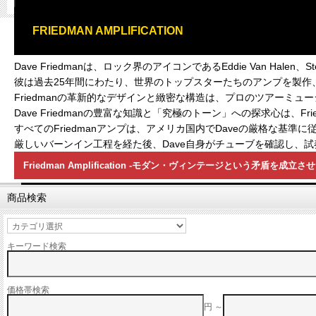
FRIEDMAN AMPLIFICATION
Dave Friedmanは、ロック界のアイコンであるEddie Van Halen、
彼は過去25年間にわたり、世界のトップスターたちのアンプを製作
Friedmanの革新的なデザインと緻密な構造は、プロのツアーミ
Dave Friedmanの豊富な知識と「究極のトーン」への探求心は、Fr
すべてのFriedmanアンプは、アメリカ国内でDaveの厳格な基
厳しいバーンイン工程を経た後、Dave自身がチューブを確認し、
Friedman Amplification -モダン・ヴィンテージという矛盾を成立
商品検索
キーワード検索
価格帯検索
円 ～