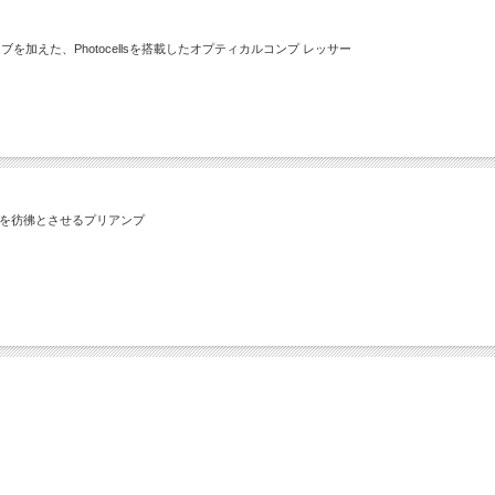
えた、Photocellsを搭載したオプティカルコンプ レッサー
サウンドを彷彿とさせるプリアンプ