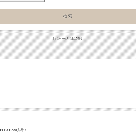
1 / 1ページ
（全15件）
PLEX Head入荷！