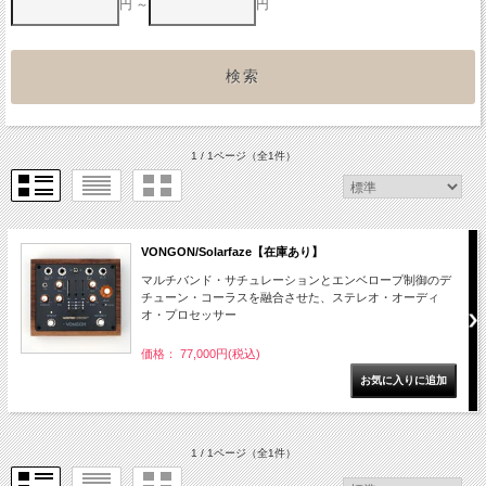
円 ～
円
1 / 1ページ
（全1件）
VONGON/Solarfaze【在庫あり】
マルチバンド・サチュレーションとエンベロープ制御のデ
チューン・コーラスを融合させた、ステレオ・オーディ
オ・プロセッサー
価格： 77,000円(税込)
1 / 1ページ
（全1件）