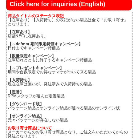
Click here for inquiries (English)
商品タイトルのステータス表記
【在庫あり】【入荷待ち】の表記がない製品は全て「お取り寄せ」
となります。
【在庫あり】
店舗&ECに在庫あり。
【～dd/mm 期間限定特価キャンペーン】
日付までキャンペーン特価品
【数量限定キャンペーン】
在庫切れとともに終了するキャンペーン特価品
【～プレゼントキャンペーン】
期間や台数限定でお得なオマケがついて来る製品
【入荷待ち】
現在在庫は無いが、発注済みで入荷待ちの製品
【定番】
RPMスタッフが選んだ定番製品
【ダウンロード版】
パッケージ納品とオンライン納品が選べる製品のオンライン版
【オンライン納品】
元々パッケージが存在しない製品
お取り寄せ商品について
メーカーからのお取り寄せ商品となり、ご注文をいただいてからの
発注となります。