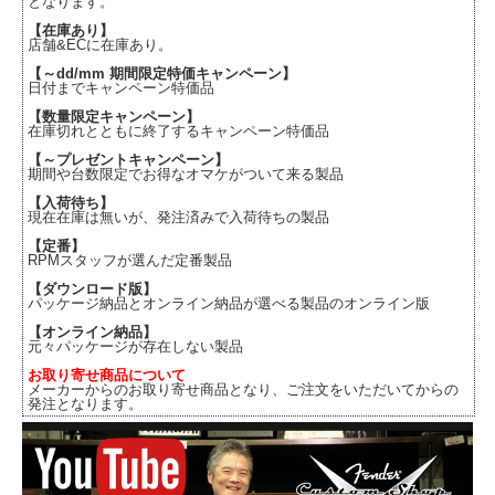
となります。
【在庫あり】
店舗&ECに在庫あり。
【～dd/mm 期間限定特価キャンペーン】
日付までキャンペーン特価品
【数量限定キャンペーン】
在庫切れとともに終了するキャンペーン特価品
【～プレゼントキャンペーン】
期間や台数限定でお得なオマケがついて来る製品
【入荷待ち】
現在在庫は無いが、発注済みで入荷待ちの製品
【定番】
RPMスタッフが選んだ定番製品
【ダウンロード版】
パッケージ納品とオンライン納品が選べる製品のオンライン版
【オンライン納品】
元々パッケージが存在しない製品
お取り寄せ商品について
メーカーからのお取り寄せ商品となり、ご注文をいただいてからの
発注となります。