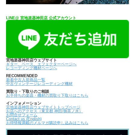
LINE@ 宮地楽器神田店 公式アカウント
宮地楽器神田店ウェブサイト
ギター、ベース、エフェクターページへ
レコーディング機材ページへ
RECOMMENDED
新着中古入荷商品一覧
中古ヴィンテージレコーディング機材
買取り・下取りのご相談
お手持ちの楽器・機材の買取り下取りはこちら
インフォメーション
宮地楽器神田店ウェブサイトトップページ
お店へのアクセス（東京都 神田/御茶ノ水）
お問合せフォーム
Contact us (English)
お得情報満載のメルマガ購読申し込みはこちら