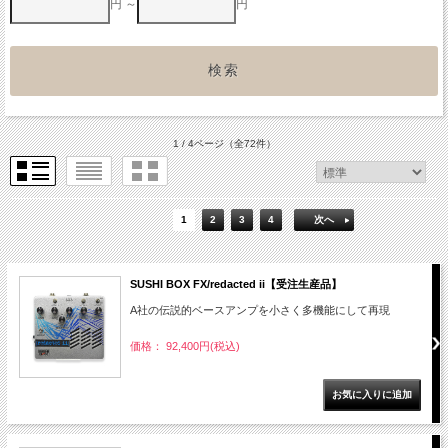
円 ～
円
1 / 4ページ
（全72件）
1
2
3
4
次へ
SUSHI BOX FX/redacted ii【受注生産品】
A社の伝説的ベースアンプを小さく多機能にして再現
価格： 92,400円(税込)