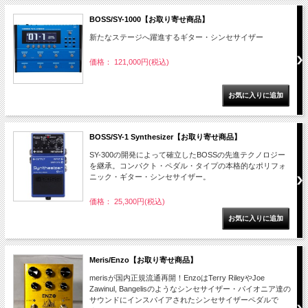
BOSS/SY-1000【お取り寄せ商品】
新たなステージへ躍進するギター・シンセサイザー
価格： 121,000円(税込)
BOSS/SY-1 Synthesizer【お取り寄せ商品】
SY-300の開発によって確立したBOSSの先進テクノロジー
を継承。コンパクト・ペダル・タイプの本格的なポリフォ
ニック・ギター・シンセサイザー。
価格： 25,300円(税込)
Meris/Enzo【お取り寄せ商品】
merisが国内正規流通再開！EnzoはTerry RileyやJoe
Zawinul, Bangelisのようなシンセサイザー・パイオニア達の
サウンドにインスパイアされたシンセサイザーペダルで