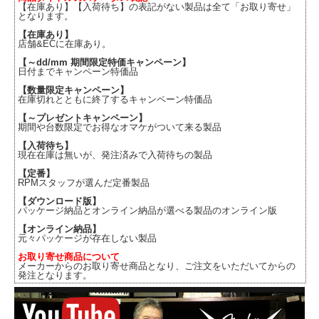
【在庫あり】【入荷待ち】の表記がない製品は全て「お取り寄せ」
となります。
【在庫あり】
店舗&ECに在庫あり。
【～dd/mm 期間限定特価キャンペーン】
日付までキャンペーン特価品
【数量限定キャンペーン】
在庫切れとともに終了するキャンペーン特価品
【～プレゼントキャンペーン】
期間や台数限定でお得なオマケがついて来る製品
【入荷待ち】
現在在庫は無いが、発注済みで入荷待ちの製品
【定番】
RPMスタッフが選んだ定番製品
【ダウンロード版】
パッケージ納品とオンライン納品が選べる製品のオンライン版
【オンライン納品】
元々パッケージが存在しない製品
お取り寄せ商品について
メーカーからのお取り寄せ商品となり、ご注文をいただいてからの
発注となります。