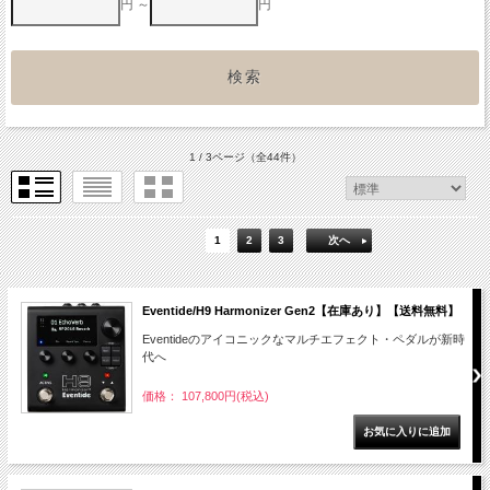
円 ～
円
1 / 3ページ
（全44件）
1
2
3
次へ
Eventide/H9 Harmonizer Gen2【在庫あり】【送料無料】
Eventideのアイコニックなマルチエフェクト・ペダルが新時
代へ
価格： 107,800円(税込)