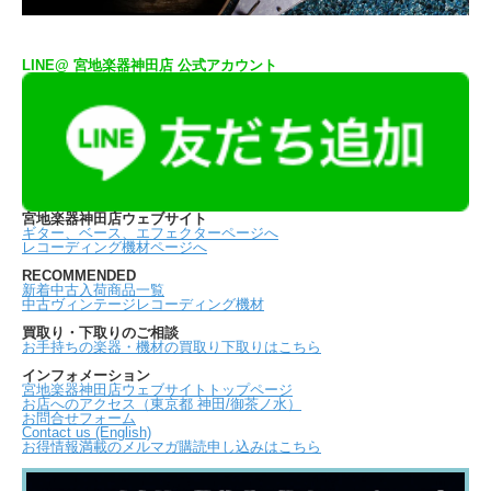
LINE@ 宮地楽器神田店 公式アカウント
宮地楽器神田店ウェブサイト
ギター、ベース、エフェクターページへ
レコーディング機材ページへ
RECOMMENDED
新着中古入荷商品一覧
中古ヴィンテージレコーディング機材
買取り・下取りのご相談
お手持ちの楽器・機材の買取り下取りはこちら
インフォメーション
宮地楽器神田店ウェブサイトトップページ
お店へのアクセス（東京都 神田/御茶ノ水）
お問合せフォーム
Contact us (English)
お得情報満載のメルマガ購読申し込みはこちら