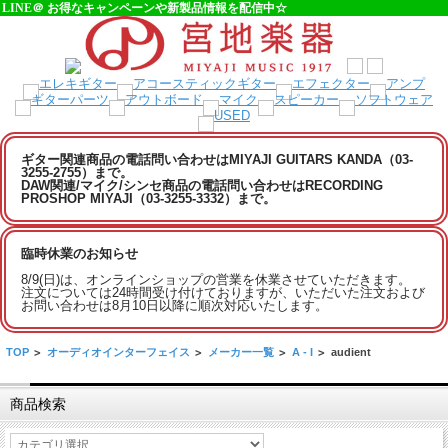
LINE＠ お得なキャンペーンや新製品情報を配信中☆
ギター関連商品の電話問い合わせはMIYAJI GUITARS KANDA（03-
3255-2755）まで。
DAW関連/マイク/シンセ商品の電話問い合わせはRECORDING
PROSHOP MIYAJI（03-3255-3332）まで。
臨時休業のお知らせ
8/9(日)は、オンラインショップの営業を休業させていただきます。
注文については24時間受け付けておりますが、いただいた注文および
お問い合わせは8月10日以降に順次対応いたします。
TOP
>
オーディオインターフェイス
>
メーカー一覧
>
A - I
>
audient
商品検索