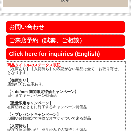
お問い合わせ
ご来店予約（試奏、ご相談）
Click here for inquiries (English)
商品タイトルのステータス表記
【在庫あり】【入荷待ち】の表記がない製品は全て「お取り寄せ」
となります。
【在庫あり】
店舗&ECに在庫あり。
【～dd/mm 期間限定特価キャンペーン】
日付までキャンペーン特価品
【数量限定キャンペーン】
在庫切れとともに終了するキャンペーン特価品
【～プレゼントキャンペーン】
期間や台数限定でお得なオマケがついて来る製品
【入荷待ち】
現在在庫は無いが、発注済みで入荷待ちの製品