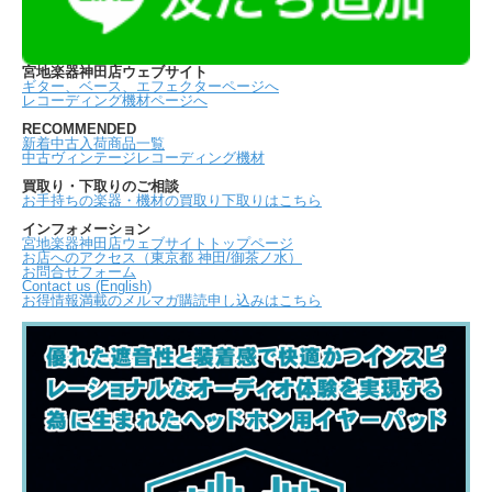
宮地楽器神田店ウェブサイト
ギター、ベース、エフェクターページへ
レコーディング機材ページへ
RECOMMENDED
新着中古入荷商品一覧
中古ヴィンテージレコーディング機材
買取り・下取りのご相談
お手持ちの楽器・機材の買取り下取りはこちら
インフォメーション
宮地楽器神田店ウェブサイトトップページ
お店へのアクセス（東京都 神田/御茶ノ水）
お問合せフォーム
Contact us (English)
お得情報満載のメルマガ購読申し込みはこちら