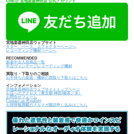
LINE@ 宮地楽器神田店 公式アカウント
宮地楽器神田店ウェブサイト
ギター、ベース、エフェクターページへ
レコーディング機材ページへ
RECOMMENDED
新着中古入荷商品一覧
中古ヴィンテージレコーディング機材
買取り・下取りのご相談
お手持ちの楽器・機材の買取り下取りはこちら
インフォメーション
宮地楽器神田店ウェブサイトトップページ
お店へのアクセス（東京都 神田/御茶ノ水）
お問合せフォーム
Contact us (English)
お得情報満載のメルマガ購読申し込みはこちら