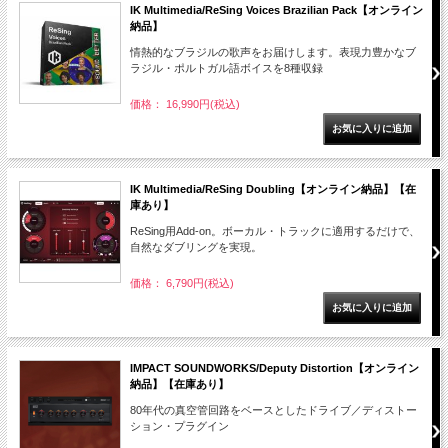
IK Multimedia/ReSing Voices Brazilian Pack【オンライン
納品】
情熱的なブラジルの歌声をお届けします。表現力豊かなブ
ラジル・ポルトガル語ボイスを8種収録
価格： 16,990円(税込)
IK Multimedia/ReSing Doubling【オンライン納品】【在
庫あり】
ReSing用Add-on。ボーカル・トラックに適用するだけで、
自然なダブリングを実現。
価格： 6,790円(税込)
IMPACT SOUNDWORKS/Deputy Distortion【オンライン
納品】【在庫あり】
80年代の真空管回路をベースとしたドライブ／ディストー
ション・プラグイン